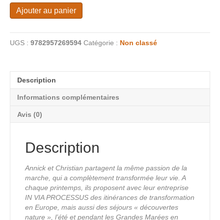
quantité
Ajouter au panier
de
Le
Chemin
UGS :
9782957269594
Catégorie :
Non classé
brittonique
Description
Informations complémentaires
Avis (0)
Description
Annick et Christian partagent la même passion de la
marche, qui a complètement transformée leur vie. A
chaque printemps, ils proposent avec leur entreprise
IN VIA PROCESSUS des itinérances de transformation
en Europe, mais aussi des séjours « découvertes
nature », l’été et pendant les Grandes Marées en