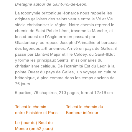
Bretagne autour de Saint-Pol-de-Léon.
La toponymie brittonique léonarde nous rappelle les
origines galloises des saints venus entre le Vé et Vie
siècle christianiser la région. Notre chemin reprend le
chemin de Saint Pol de Léon, traverse la Manche, et
le sud-ouest de l’Angleterre en passant par
Glastonbury, ou repose Joseph d’Arimathie et berceau
des légendes arthuriennes. Arrivé en pays de Galles, il
passe par Llantwit Major et l’île Caldey, où Saint-Illdut
y forma les principaux Saints missionnaires du
christianisme celtique. De l’extrémité Est du Léon à la
pointe Ouest du pays de Galles, un voyage en culture
brittonique, à pied comme dans les temps anciens de
76 jours…
6 parties, 76 chapitres, 210 pages, format 12×19 cm.
Tel est le chemin …
Tel est le chemin du
entre Finistère et Paris
Bonheur intérieur
Le (tour du) Bout du
Monde (en 52 jours)