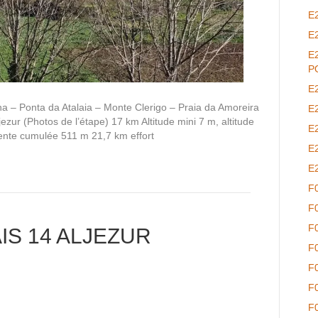
E
E
E
P
E
ana – Ponta da Atalaia – Monte Clerigo – Praia da Amoreira
E
ezur (Photos de l’étape) 17 km Altitude mini 7 m, altitude
E
nte cumulée 511 m 21,7 km effort
E
E
F
F
F
S 14 ALJEZUR
F
F
F
F