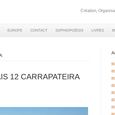
Création, Organisa
EUROPE
CONTACT
SOPHIOPOÏESIS
LIVRES
M
A
A
B
B
IS 12 CARRAPATEIRA
B
B
B
B
B
B