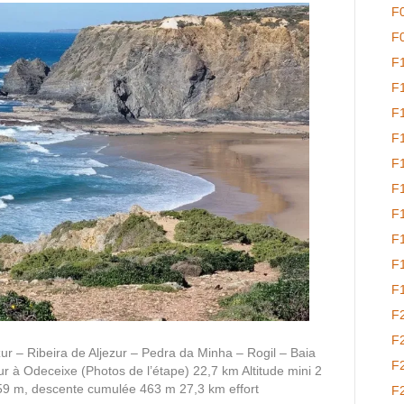
F
F
F
F
F
F
F
F
F
F
F
F
F
F
ur – Ribeira de Aljezur – Pedra da Minha – Rogil – Baia
F
 à Odeceixe (Photos de l’étape) 22,7 km Altitude mini 2
59 m, descente cumulée 463 m 27,3 km effort
F