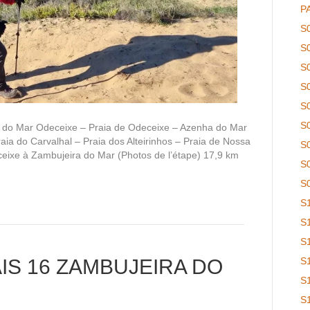
P
S
S
S
S
S
S
 do Mar Odeceixe – Praia de Odeceixe – Azenha do Mar
ia do Carvalhal – Praia dos Alteirinhos – Praia de Nossa
S
ixe à Zambujeira do Mar (Photos de l’étape) 17,9 km
S
S
S
S
S
S
S 16 ZAMBUJEIRA DO
S
S