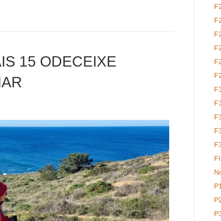
F
F
F
F
IS 15 ODECEIXE
F
F
MAR
F
F
F
F
F
F
No
P
P
P