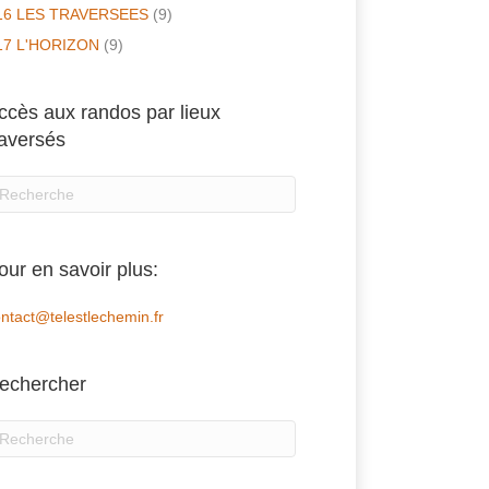
16 LES TRAVERSEES
(9)
17 L'HORIZON
(9)
ccès aux randos par lieux
raversés
our en savoir plus:
ntact@telestlechemin.fr
echercher