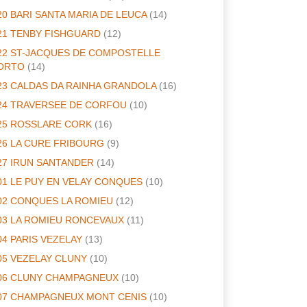
20 BARI SANTA MARIA DE LEUCA
(14)
21 TENBY FISHGUARD
(12)
22 ST-JACQUES DE COMPOSTELLE
ORTO
(14)
23 CALDAS DA RAINHA GRANDOLA
(16)
24 TRAVERSEE DE CORFOU
(10)
25 ROSSLARE CORK
(16)
26 LA CURE FRIBOURG
(9)
27 IRUN SANTANDER
(14)
01 LE PUY EN VELAY CONQUES
(10)
02 CONQUES LA ROMIEU
(12)
03 LA ROMIEU RONCEVAUX
(11)
04 PARIS VEZELAY
(13)
05 VEZELAY CLUNY
(10)
06 CLUNY CHAMPAGNEUX
(10)
07 CHAMPAGNEUX MONT CENIS
(10)