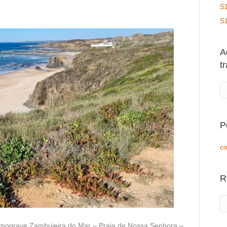
S
S
A
t
P
co
R
lmograve Zambujeira do Mar – Praia de Nossa Senhora –