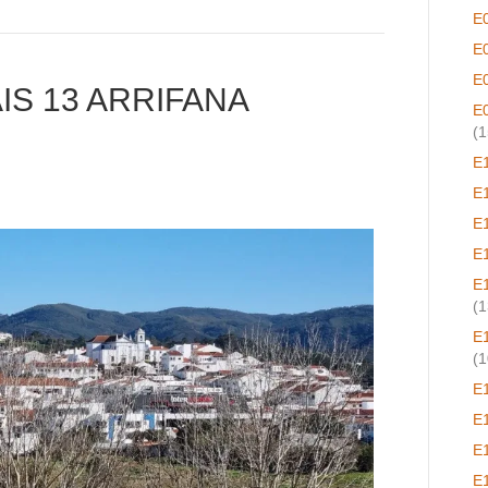
E
E
E
S 13 ARRIFANA
E
(1
E
E
E
E
E
(1
E
(1
E
E
E
E