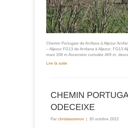
Chemin Portugais de Arrifana à Aljezur Arrif
– Aljezur FG13 de Arrifana à Aljezur; FG13 Alj
maxi 108 m Ascension cumulée 469 m, desce
Lire la suite
CHEMIN PORTUGAI
ODECEIXE
Par
christiansimon
|
30 octobre 2022