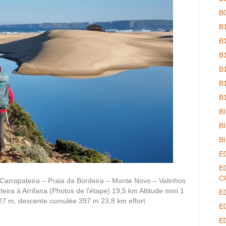
B
B
B
B
B
B
B
B
B
B
E
E
C
 Carrapateira – Praia da Bordeira – Monte Novo – Valinhos
ira à Arrifana (Photos de l’étape) 19,5 km Altitude mini 1
E
427 m, descente cumulée 397 m 23,8 km effort
E
E