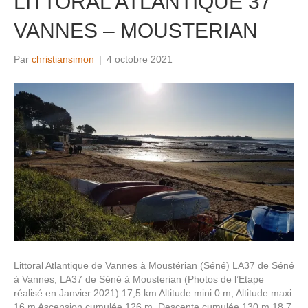
LITTORAL ATLANTIQUE 37
VANNES – MOUSTERIAN
Par
christiansimon
|
4 octobre 2021
Littoral Atlantique de Vannes à Moustérian (Séné) LA37 de Séné
à Vannes; LA37 de Séné à Mousterian (Photos de l’Etape
réalisé en Janvier 2021) 17,5 km Altitude mini 0 m, Altitude maxi
16 m Ascension cumulée 126 m, Descente cumulée 130 m 18,7