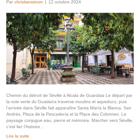
Par
christiansimon
|
12 octobre 2024
Chemin du détroit de Séville à Alcala de Guardaia Le départ par
la voie verte du Guadaíra traverse moulins et aqueducs, puis
l’arrivée dans Séville fait apparaître Santa María la Blanca, San
Andrés, Plaza de la Pescadería et la Place des Colonnes. Le
paysage conjugue eau, pierre et mémoire. Marcher vers Séville,
c’est lier l’histoire…
Lire la suite