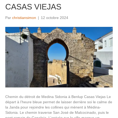
CASAS VIEJAS
Par
christiansimon
|
12 octobre 2024
Chemin du détroit de Medina Sidonia à Benlup Casas Viejas Le
départ à l’heure bleue permet de laisser derrière soi le calme de
la Janda pour rejoindre les collines qui mènent à Médina-
Sidonia. Le chemin traverse San José de Malcocinado, puis le
pont romain de Canaleja. L’arrivée sur la ville marque un