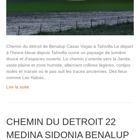
Chemin du détroit de Benalup Casas Viejas à Tahivilla Le départ
à l’heure bleue depuis Tahivilla ouvre un paysage de lumière
douce et d’espaces ouverts. Le chemin s’oriente vers la Janda,
vaste plaine et zone humide, alternant collines légères, cortijos
isolés et marais où le pas suit les traces anciennes. Des lieux
comme Las Habas,…
Lire la suite
CHEMIN DU DETROIT 22
MEDINA SIDONIA BENALUP