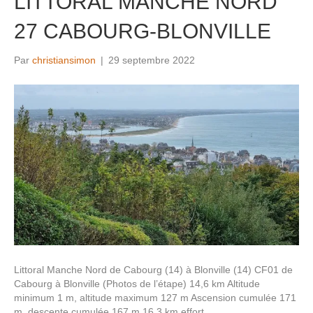
LITTORAL MANCHE NORD
27 CABOURG-BLONVILLE
Par
christiansimon
|
29 septembre 2022
Littoral Manche Nord de Cabourg (14) à Blonville (14) CF01 de
Cabourg à Blonville (Photos de l’étape) 14,6 km Altitude
minimum 1 m, altitude maximum 127 m Ascension cumulée 171
m, descente cumulée 167 m 16,3 km effort