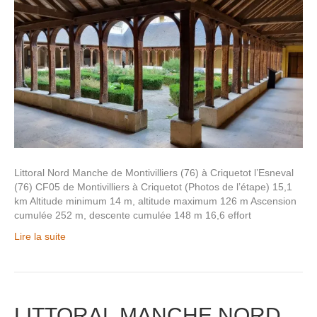
Littoral Nord Manche de Montivilliers (76) à Criquetot l’Esneval
(76) CF05 de Montivilliers à Criquetot (Photos de l’étape) 15,1
km Altitude minimum 14 m, altitude maximum 126 m Ascension
cumulée 252 m, descente cumulée 148 m 16,6 effort
Lire la suite
LITTORAL MANCHE NORD