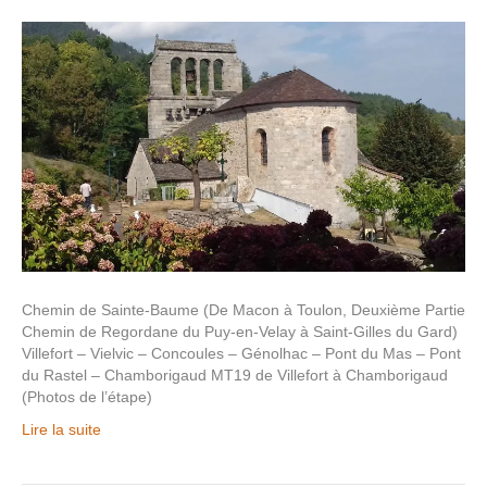
Chemin de Sainte-Baume (De Macon à Toulon, Deuxième Partie
Chemin de Regordane du Puy-en-Velay à Saint-Gilles du Gard)
Villefort – Vielvic – Concoules – Génolhac – Pont du Mas – Pont
du Rastel – Chamborigaud MT19 de Villefort à Chamborigaud
(Photos de l’étape)
Lire la suite