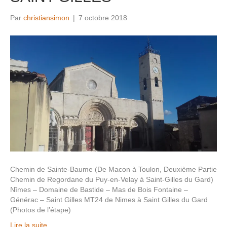
Par
christiansimon
|
7 octobre 2018
Chemin de Sainte-Baume (De Macon à Toulon, Deuxième Partie
Chemin de Regordane du Puy-en-Velay à Saint-Gilles du Gard)
Nîmes – Domaine de Bastide – Mas de Bois Fontaine –
Générac – Saint Gilles MT24 de Nimes à Saint Gilles du Gard
(Photos de l’étape)
Lire la suite