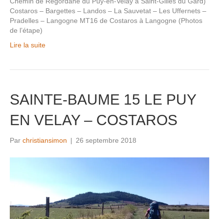
Chemin de Regordane du Puy-en-Velay à Saint-Gilles du Gard)
Costaros – Bargettes – Landos – La Sauvetat – Les Uffernets –
Pradelles – Langogne MT16 de Costaros à Langogne (Photos
de l’étape)
Lire la suite
SAINTE-BAUME 15 LE PUY
EN VELAY – COSTAROS
Par
christiansimon
|
26 septembre 2018