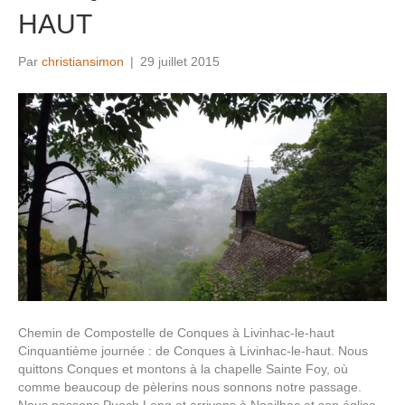
HAUT
Par
christiansimon
|
29 juillet 2015
Chemin de Compostelle de Conques à Livinhac-le-haut
Cinquantième journée : de Conques à Livinhac-le-haut. Nous
quittons Conques et montons à la chapelle Sainte Foy, où
comme beaucoup de pèlerins nous sonnons notre passage.
Nous passons Puech Long et arrivons à Noailhac et son église