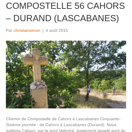
COMPOSTELLE 56 CAHORS
– DURAND (LASCABANES)
Par
christiansimon
|
4 août 2015
Chemin de Compostelle de Cahors à Lascabanes Cinquante-
Sixième journée : de Cahors à Lascabanes (Durand). Nous
quittons Cahors, par le pont Valentré, également appelé pont du