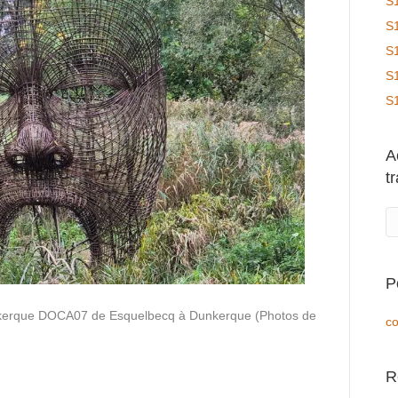
S
S
S
S
S
A
t
P
nkerque DOCA07 de Esquelbecq à Dunkerque (Photos de
co
R