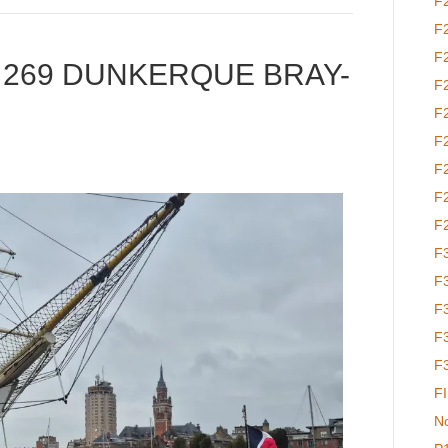
F
F
F
 269 DUNKERQUE BRAY-
F
F
F
F
F
F
F
F
F
F
F
F
No