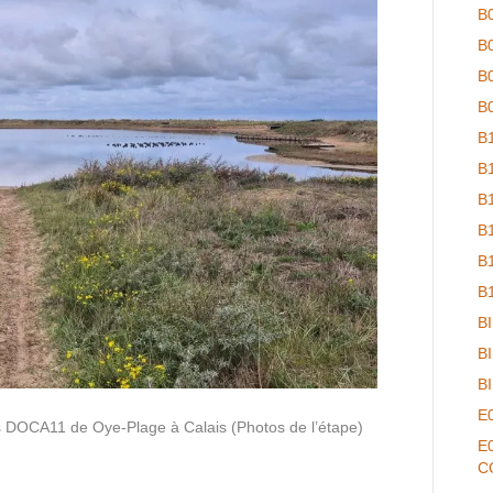
B
B
B
B
B
B
B
B
B
B
B
B
B
E
s DOCA11 de Oye-Plage à Calais (Photos de l’étape)
E
C