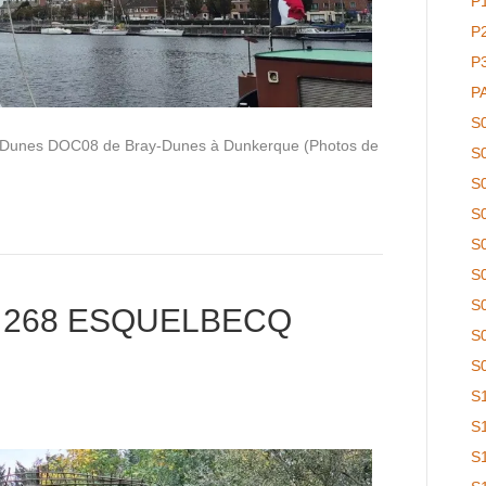
P
P
P
P
S
y-Dunes DOC08 de Bray-Dunes à Dunkerque (Photos de
S
S
S
S
S
S
 268 ESQUELBECQ
S
S
S
S
S