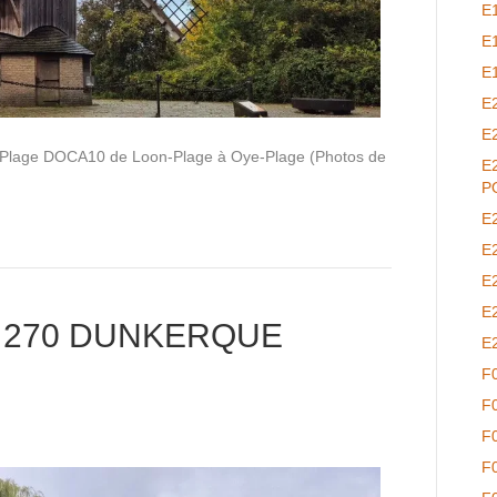
E
E
E
E
E
-Plage DOCA10 de Loon-Plage à Oye-Plage (Photos de
E
P
E
E
E
E
 270 DUNKERQUE
E
F
F
F
F