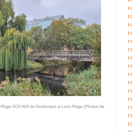
F
F
F
F
F
F
F
F
F
F
F
F
F
n-Plage DOCA09 de Dunkerque à Loon-Plage (Photos de
F
F
F