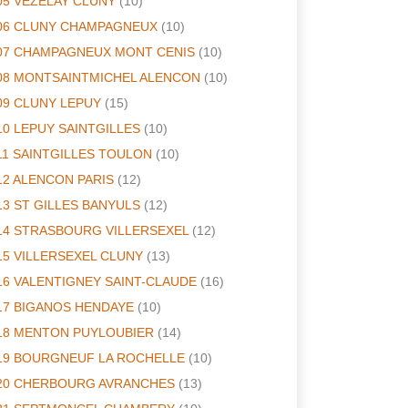
05 VEZELAY CLUNY
(10)
06 CLUNY CHAMPAGNEUX
(10)
07 CHAMPAGNEUX MONT CENIS
(10)
08 MONTSAINTMICHEL ALENCON
(10)
09 CLUNY LEPUY
(15)
10 LEPUY SAINTGILLES
(10)
11 SAINTGILLES TOULON
(10)
12 ALENCON PARIS
(12)
13 ST GILLES BANYULS
(12)
14 STRASBOURG VILLERSEXEL
(12)
15 VILLERSEXEL CLUNY
(13)
16 VALENTIGNEY SAINT-CLAUDE
(16)
17 BIGANOS HENDAYE
(10)
18 MENTON PUYLOUBIER
(14)
19 BOURGNEUF LA ROCHELLE
(10)
20 CHERBOURG AVRANCHES
(13)