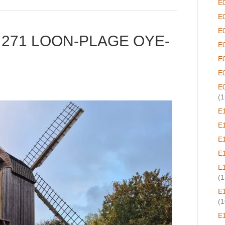
E
E
E
271 LOON-PLAGE OYE-
E
E
E
E
(1
E
E
E
E
E
(1
E
(1
E