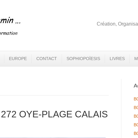
Création, Organisa
EUROPE
CONTACT
SOPHIOPOÏESIS
LIVRES
M
A
B
B
272 OYE-PLAGE CALAIS
B
B
B