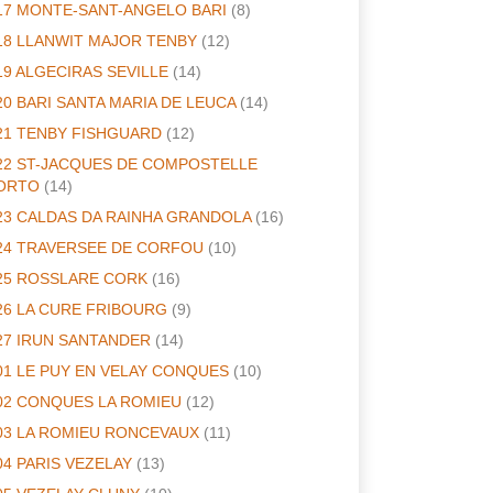
17 MONTE-SANT-ANGELO BARI
(8)
18 LLANWIT MAJOR TENBY
(12)
19 ALGECIRAS SEVILLE
(14)
20 BARI SANTA MARIA DE LEUCA
(14)
21 TENBY FISHGUARD
(12)
22 ST-JACQUES DE COMPOSTELLE
ORTO
(14)
23 CALDAS DA RAINHA GRANDOLA
(16)
24 TRAVERSEE DE CORFOU
(10)
25 ROSSLARE CORK
(16)
26 LA CURE FRIBOURG
(9)
27 IRUN SANTANDER
(14)
01 LE PUY EN VELAY CONQUES
(10)
02 CONQUES LA ROMIEU
(12)
03 LA ROMIEU RONCEVAUX
(11)
04 PARIS VEZELAY
(13)