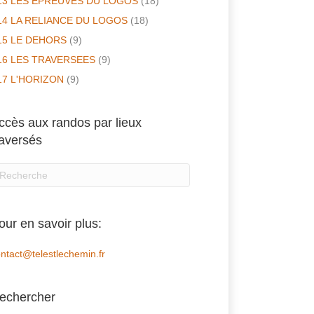
13 LES EPREUVES DU LOGOS
(18)
14 LA RELIANCE DU LOGOS
(18)
15 LE DEHORS
(9)
16 LES TRAVERSEES
(9)
17 L'HORIZON
(9)
ccès aux randos par lieux
raversés
our en savoir plus:
ntact@telestlechemin.fr
echercher