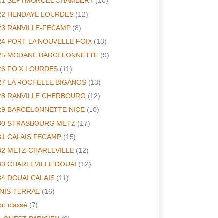
21 SEPTMONCEL CHAMBERY
(10)
22 HENDAYE LOURDES
(12)
23 RANVILLE-FECAMP
(8)
24 PORT LA NOUVELLE FOIX
(13)
25 MODANE BARCELONNETTE
(9)
26 FOIX LOURDES
(11)
27 LA ROCHELLE BIGANOS
(13)
28 RANVILLE CHERBOURG
(12)
29 BARCELONNETTE NICE
(10)
30 STRASBOURG METZ
(17)
31 CALAIS FECAMP
(15)
32 METZ CHARLEVILLE
(12)
33 CHARLEVILLE DOUAI
(12)
34 DOUAI CALAIS
(11)
INIS TERRAE
(16)
n classé
(7)