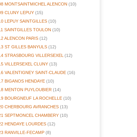
08 MONTSAINTMICHEL ALENCON
(10)
09 CLUNY LEPUY
(15)
10 LEPUY SAINTGILLES
(10)
11 SAINTGILLES TOULON
(10)
12 ALENCON PARIS
(12)
13 ST GILLES BANYULS
(12)
14 STRASBOURG VILLERSEXEL
(12)
15 VILLERSEXEL CLUNY
(13)
16 VALENTIGNEY SAINT-CLAUDE
(16)
17 BIGANOS HENDAYE
(10)
18 MENTON PUYLOUBIER
(14)
19 BOURGNEUF LA ROCHELLE
(10)
20 CHERBOURG AVRANCHES
(13)
21 SEPTMONCEL CHAMBERY
(10)
22 HENDAYE LOURDES
(12)
23 RANVILLE-FECAMP
(8)