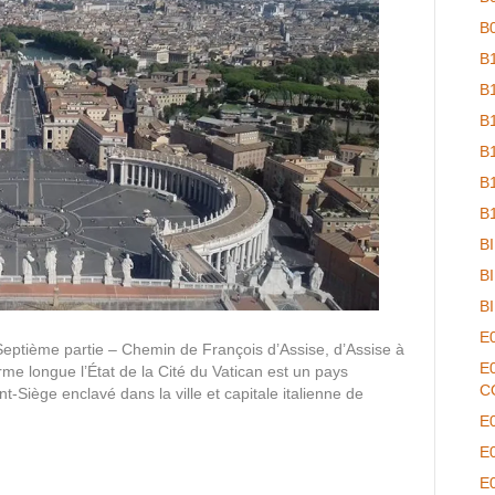
B
B
B
B
B
B
B
B
B
B
E
eptième partie – Chemin de François d’Assise, d’Assise à
E
me longue l’État de la Cité du Vatican est un pays
C
int-Siège enclavé dans la ville et capitale italienne de
E
E
E