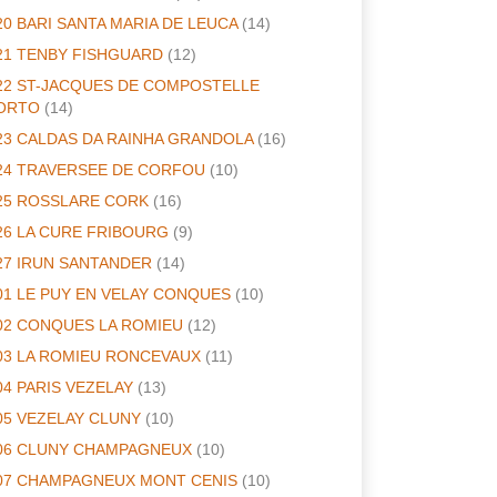
20 BARI SANTA MARIA DE LEUCA
(14)
21 TENBY FISHGUARD
(12)
22 ST-JACQUES DE COMPOSTELLE
ORTO
(14)
23 CALDAS DA RAINHA GRANDOLA
(16)
24 TRAVERSEE DE CORFOU
(10)
25 ROSSLARE CORK
(16)
26 LA CURE FRIBOURG
(9)
27 IRUN SANTANDER
(14)
01 LE PUY EN VELAY CONQUES
(10)
02 CONQUES LA ROMIEU
(12)
03 LA ROMIEU RONCEVAUX
(11)
04 PARIS VEZELAY
(13)
05 VEZELAY CLUNY
(10)
06 CLUNY CHAMPAGNEUX
(10)
07 CHAMPAGNEUX MONT CENIS
(10)