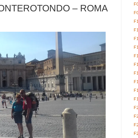
F
MONTEROTONDO – ROMA
F
F
F
F
F
F
F
F
F
F
F
F
F
F
F