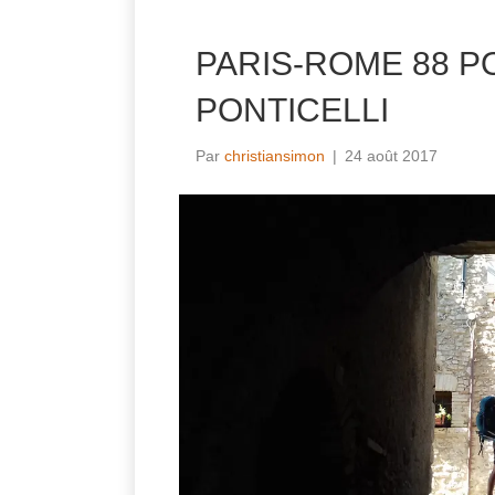
PARIS-ROME 88 P
PONTICELLI
Par
christiansimon
|
24 août 2017