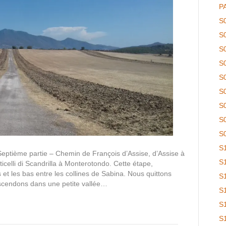
P
S
S
S
S
S
S
S
S
S
S
eptième partie – Chemin de François d’Assise, d’Assise à
S
elli di Scandrilla à Monterotondo. Cette étape,
et les bas entre les collines de Sabina. Nous quittons
S
descendons dans une petite vallée…
S
S
S