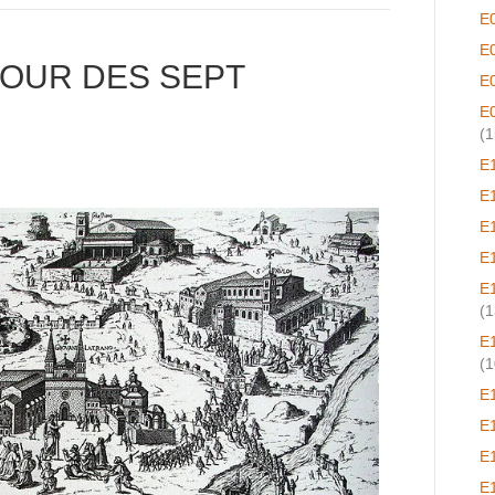
E
E
TOUR DES SEPT
E
E
(1
E
E
E
E
E
(1
E
(1
E
E
E
E