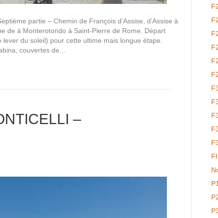
F
F
eptième partie – Chemin de François d’Assise, d’Assise à
pe de à Monterotondo à Saint-Pierre de Rome. Départ
F
 lever du soleil) pour cette ultime mais longue étape.
F
Sabina, couvertes de…
F
F
F
F
NTICELLI –
F
F
F
F
No
P
P
P