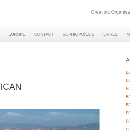
Création, Organisa
EUROPE
CONTACT
SOPHIOPOÏESIS
LIVRES
M
A
B
B
TICAN
B
B
B
B
B
B