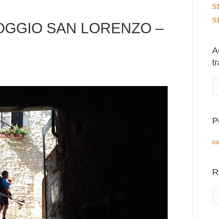
S
S
OGGIO SAN LORENZO –
A
t
P
co
R