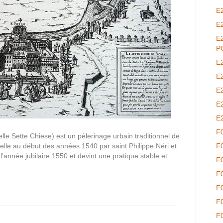
E
E
E
P
E
E
E
E
E
F
delle Sette Chiese) est un pèlerinage urbain traditionnel de
elle au début des années 1540 par saint Philippe Néri et
F
e l’année jubilaire 1550 et devint une pratique stable et
F
F
F
F
F