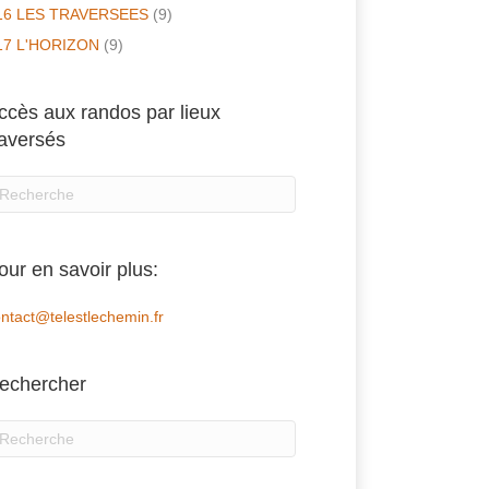
16 LES TRAVERSEES
(9)
17 L'HORIZON
(9)
ccès aux randos par lieux
raversés
our en savoir plus:
ntact@telestlechemin.fr
echercher