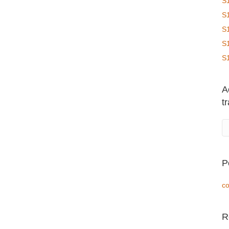
S
S
S
S
S
A
t
P
co
R