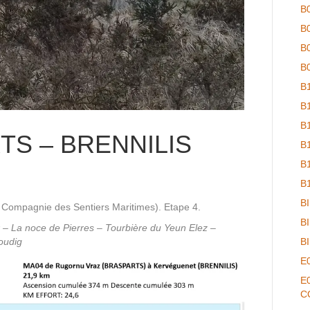
B
B
B
B
B
B
B
TS – BRENNILIS
B
B
B
B
a Compagnie des Sentiers Maritimes). Etape 4.
B
x – La noce de Pierres – Tourbière du Yeun Elez –
oudig
B
E
E
C