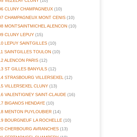
05 VEZELAY CLUNY
(10)
06 CLUNY CHAMPAGNEUX
(10)
07 CHAMPAGNEUX MONT CENIS
(10)
08 MONTSAINTMICHEL ALENCON
(10)
09 CLUNY LEPUY
(15)
10 LEPUY SAINTGILLES
(10)
11 SAINTGILLES TOULON
(10)
12 ALENCON PARIS
(12)
13 ST GILLES BANYULS
(12)
14 STRASBOURG VILLERSEXEL
(12)
15 VILLERSEXEL CLUNY
(13)
16 VALENTIGNEY SAINT-CLAUDE
(16)
17 BIGANOS HENDAYE
(10)
18 MENTON PUYLOUBIER
(14)
19 BOURGNEUF LA ROCHELLE
(10)
20 CHERBOURG AVRANCHES
(13)