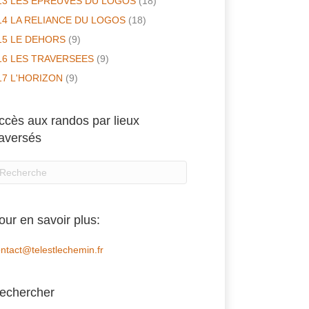
13 LES EPREUVES DU LOGOS
(18)
14 LA RELIANCE DU LOGOS
(18)
15 LE DEHORS
(9)
16 LES TRAVERSEES
(9)
17 L'HORIZON
(9)
ccès aux randos par lieux
raversés
our en savoir plus:
ntact@telestlechemin.fr
echercher