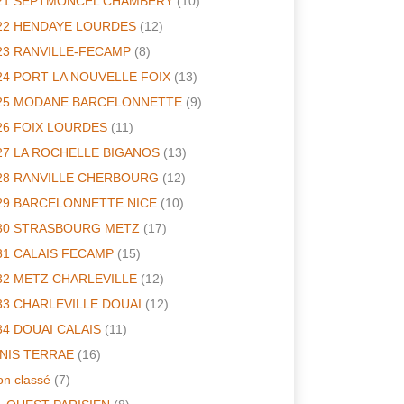
21 SEPTMONCEL CHAMBERY
(10)
22 HENDAYE LOURDES
(12)
23 RANVILLE-FECAMP
(8)
24 PORT LA NOUVELLE FOIX
(13)
25 MODANE BARCELONNETTE
(9)
26 FOIX LOURDES
(11)
27 LA ROCHELLE BIGANOS
(13)
28 RANVILLE CHERBOURG
(12)
29 BARCELONNETTE NICE
(10)
30 STRASBOURG METZ
(17)
31 CALAIS FECAMP
(15)
32 METZ CHARLEVILLE
(12)
33 CHARLEVILLE DOUAI
(12)
34 DOUAI CALAIS
(11)
INIS TERRAE
(16)
n classé
(7)