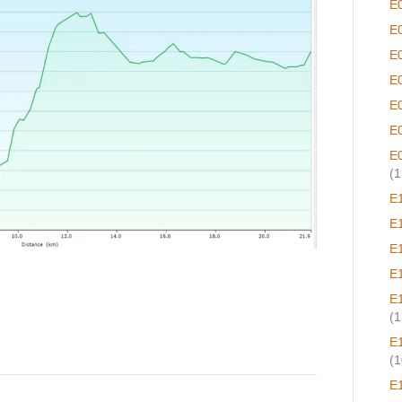
E
E
E
E
E
E
E
(1
E
E
E
E
E
(1
E
(1
E