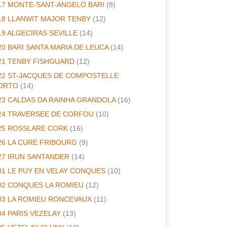
17 MONTE-SANT-ANGELO BARI
(8)
18 LLANWIT MAJOR TENBY
(12)
19 ALGECIRAS SEVILLE
(14)
20 BARI SANTA MARIA DE LEUCA
(14)
21 TENBY FISHGUARD
(12)
22 ST-JACQUES DE COMPOSTELLE
ORTO
(14)
23 CALDAS DA RAINHA GRANDOLA
(16)
24 TRAVERSEE DE CORFOU
(10)
25 ROSSLARE CORK
(16)
26 LA CURE FRIBOURG
(9)
27 IRUN SANTANDER
(14)
01 LE PUY EN VELAY CONQUES
(10)
02 CONQUES LA ROMIEU
(12)
03 LA ROMIEU RONCEVAUX
(11)
04 PARIS VEZELAY
(13)