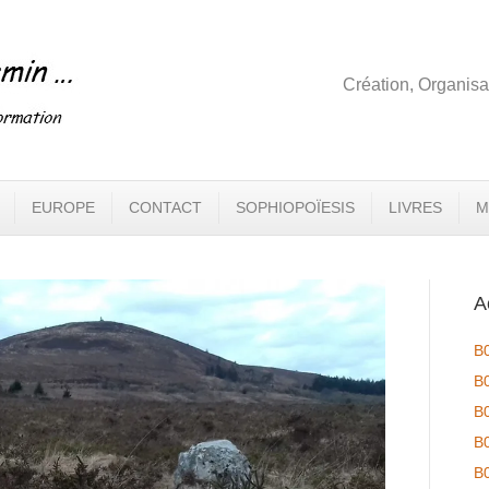
Création, Organisa
EUROPE
CONTACT
SOPHIOPOÏESIS
LIVRES
M
A
B
B
B
B
B