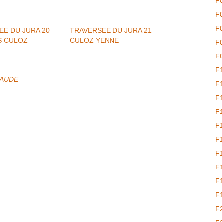
F
F
F
EE DU JURA 20
TRAVERSEE DU JURA 21
S CULOZ
CULOZ YENNE
F
F
F
LAUDE
F
F
F
F
F
F
F
F
F
F