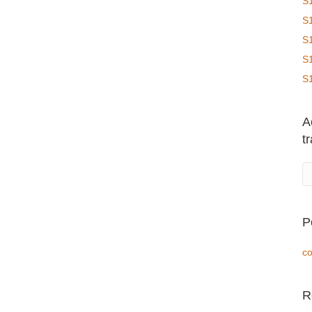
S
S
S
S
S
A
t
P
co
R