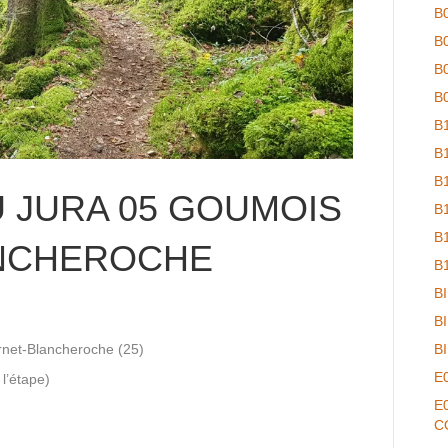
B
B
B
B
B
B
B
 JURA 05 GOUMOIS
B
B
NCHEROCHE
B
B
B
rnet-Blancheroche (25)
B
E
l’étape)
E
C