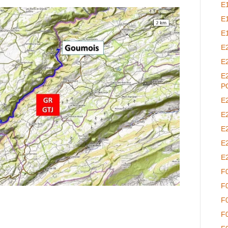
E
E
E
E
E
E
P
E
E
E
E
E
F
F
F
F