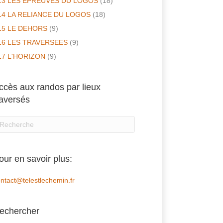
13 LES EPREUVES DU LOGOS
(18)
14 LA RELIANCE DU LOGOS
(18)
15 LE DEHORS
(9)
16 LES TRAVERSEES
(9)
17 L'HORIZON
(9)
ccès aux randos par lieux
raversés
our en savoir plus:
ntact@telestlechemin.fr
echercher