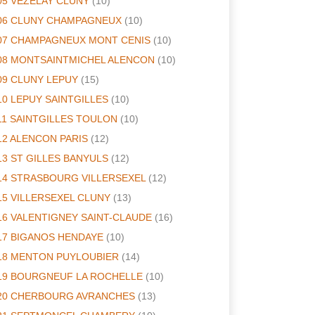
05 VEZELAY CLUNY
(10)
06 CLUNY CHAMPAGNEUX
(10)
07 CHAMPAGNEUX MONT CENIS
(10)
08 MONTSAINTMICHEL ALENCON
(10)
09 CLUNY LEPUY
(15)
10 LEPUY SAINTGILLES
(10)
11 SAINTGILLES TOULON
(10)
12 ALENCON PARIS
(12)
13 ST GILLES BANYULS
(12)
14 STRASBOURG VILLERSEXEL
(12)
15 VILLERSEXEL CLUNY
(13)
16 VALENTIGNEY SAINT-CLAUDE
(16)
17 BIGANOS HENDAYE
(10)
18 MENTON PUYLOUBIER
(14)
19 BOURGNEUF LA ROCHELLE
(10)
20 CHERBOURG AVRANCHES
(13)