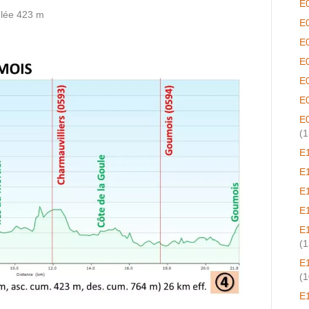
E
lée 423 m
E
E
E
E
E
E
(1
E
E
E
E
E
(1
E
(1
E