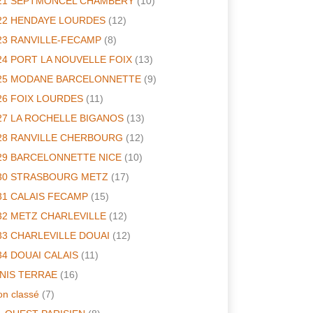
21 SEPTMONCEL CHAMBERY
(10)
22 HENDAYE LOURDES
(12)
23 RANVILLE-FECAMP
(8)
24 PORT LA NOUVELLE FOIX
(13)
25 MODANE BARCELONNETTE
(9)
26 FOIX LOURDES
(11)
27 LA ROCHELLE BIGANOS
(13)
28 RANVILLE CHERBOURG
(12)
29 BARCELONNETTE NICE
(10)
30 STRASBOURG METZ
(17)
31 CALAIS FECAMP
(15)
32 METZ CHARLEVILLE
(12)
33 CHARLEVILLE DOUAI
(12)
34 DOUAI CALAIS
(11)
INIS TERRAE
(16)
n classé
(7)