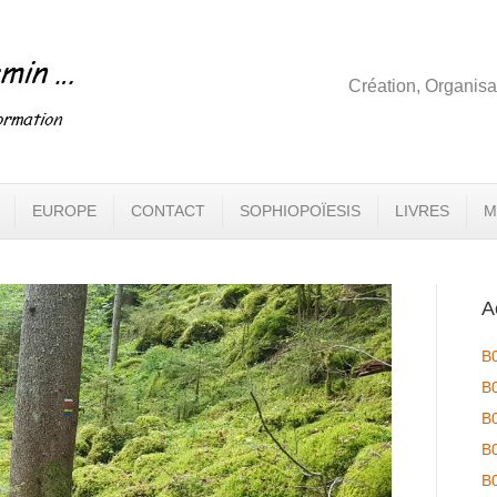
Création, Organisa
EUROPE
CONTACT
SOPHIOPOÏESIS
LIVRES
M
A
B
B
B
B
B