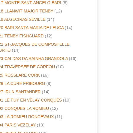
17 MONTE-SANT-ANGELO BARI
(8)
18 LLANWIT MAJOR TENBY
(12)
19 ALGECIRAS SEVILLE
(14)
20 BARI SANTA MARIA DE LEUCA
(14)
21 TENBY FISHGUARD
(12)
22 ST-JACQUES DE COMPOSTELLE
ORTO
(14)
23 CALDAS DA RAINHA GRANDOLA
(16)
24 TRAVERSEE DE CORFOU
(10)
25 ROSSLARE CORK
(16)
26 LA CURE FRIBOURG
(9)
27 IRUN SANTANDER
(14)
01 LE PUY EN VELAY CONQUES
(10)
02 CONQUES LA ROMIEU
(12)
03 LA ROMIEU RONCEVAUX
(11)
04 PARIS VEZELAY
(13)