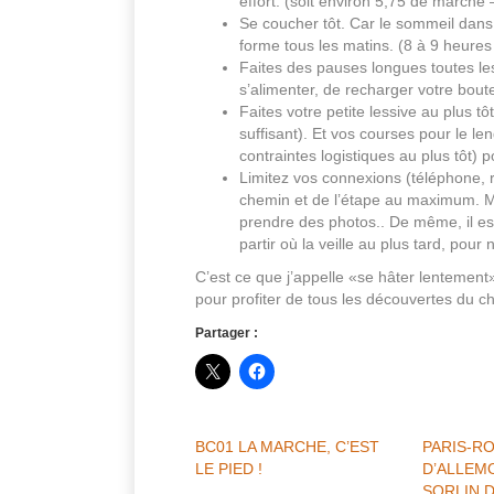
effort. (soit environ 5,75 de march
Se coucher tôt. Car le sommeil dans 
forme tous les matins. (8 à 9 heure
Faites des pauses longues toutes le
s’alimenter, de recharger votre boute
Faites votre petite lessive au plus t
suffisant). Et vos courses pour le l
contraintes logistiques au plus tôt) 
Limitez vos connexions (téléphone, 
chemin et de l’étape au maximum. Me
prendre des photos.. De même, il es
partir où la veille au plus tard, pou
C’est ce que j’appelle «se hâter lentemen
pour profiter de tous les découvertes du c
Partager :
BC01 LA MARCHE, C’EST
PARIS-RO
LE PIED !
D’ALLEM
SORLIN 