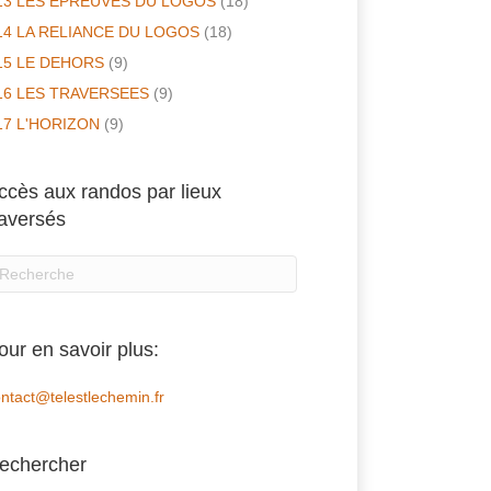
13 LES EPREUVES DU LOGOS
(18)
14 LA RELIANCE DU LOGOS
(18)
15 LE DEHORS
(9)
16 LES TRAVERSEES
(9)
17 L'HORIZON
(9)
ccès aux randos par lieux
raversés
our en savoir plus:
ntact@telestlechemin.fr
echercher