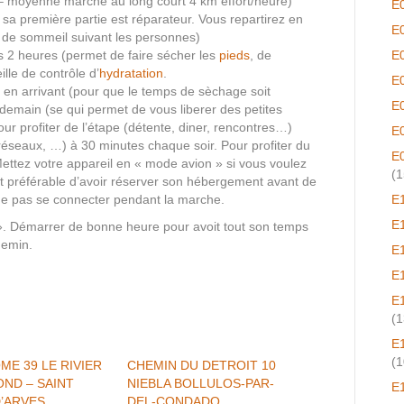
e – moyenne marche au long court 4 km effort/heure)
E
sa première partie est réparateur. Vous repartirez en
E
s de sommeil suivant les personnes)
s 2 heures (permet de faire sécher les
pieds
, de
E
ille de contrôle d’
hydratation
.
E
ôt en arrivant (pour que le temps de sèchage soit
E
endemain (se qui permet de vous liberer des petites
pour profiter de l’étape (détente, diner, rencontres…)
E
réseaux, …) à 30 minutes chaque soir. Pour profiter du
E
ttez votre appareil en « mode avion » si vous voulez
(1
t préférable d’avoir réserver son hébergement avant de
r ne pas se connecter pendant la marche.
E
E
t». Démarrer de bonne heure pour avoit tout son temps
hemin.
E
E
E
(1
E
(1
ME 39 LE RIVIER
CHEMIN DU DETROIT 10
OND – SAINT
NIEBLA BOLLULOS-PAR-
E
D’ARVES
DEL-CONDADO