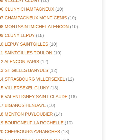
05 VEZELAY CLUNY
(10)
06 CLUNY CHAMPAGNEUX
(10)
07 CHAMPAGNEUX MONT CENIS
(10)
08 MONTSAINTMICHEL ALENCON
(10)
09 CLUNY LEPUY
(15)
10 LEPUY SAINTGILLES
(10)
11 SAINTGILLES TOULON
(10)
12 ALENCON PARIS
(12)
13 ST GILLES BANYULS
(12)
14 STRASBOURG VILLERSEXEL
(12)
15 VILLERSEXEL CLUNY
(13)
16 VALENTIGNEY SAINT-CLAUDE
(16)
17 BIGANOS HENDAYE
(10)
18 MENTON PUYLOUBIER
(14)
19 BOURGNEUF LA ROCHELLE
(10)
20 CHERBOURG AVRANCHES
(13)