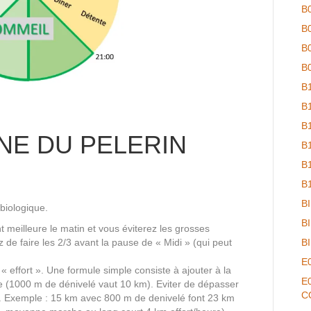
B
B
B
B
B
B
B
NE DU PELERIN
B
B
B
B
biologique.
B
t meilleure le matin et vous éviterez les grosses
z de faire les 2/3 avant la pause de « Midi » (qui peut
B
E
« effort ». Une formule simple consiste à ajouter à la
E
ée (1000 m de dénivelé vaut 10 km). Eviter de dépasser
C
5). Exemple : 15 km avec 800 m de denivelé font 23 km