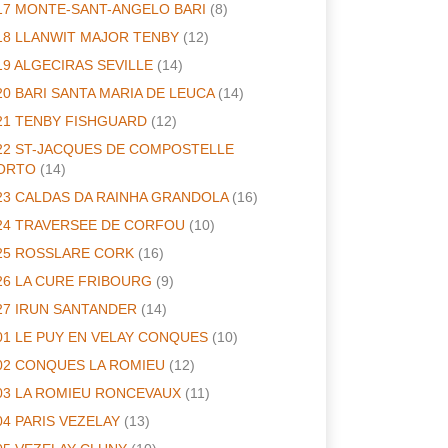
17 MONTE-SANT-ANGELO BARI
(8)
18 LLANWIT MAJOR TENBY
(12)
19 ALGECIRAS SEVILLE
(14)
20 BARI SANTA MARIA DE LEUCA
(14)
21 TENBY FISHGUARD
(12)
22 ST-JACQUES DE COMPOSTELLE
ORTO
(14)
23 CALDAS DA RAINHA GRANDOLA
(16)
24 TRAVERSEE DE CORFOU
(10)
25 ROSSLARE CORK
(16)
26 LA CURE FRIBOURG
(9)
27 IRUN SANTANDER
(14)
01 LE PUY EN VELAY CONQUES
(10)
02 CONQUES LA ROMIEU
(12)
03 LA ROMIEU RONCEVAUX
(11)
04 PARIS VEZELAY
(13)