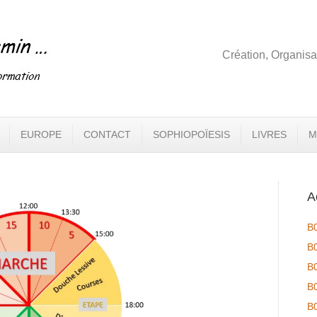
Création, Organisa
EUROPE
CONTACT
SOPHIOPOÏESIS
LIVRES
M
A
B
B
B
B
B