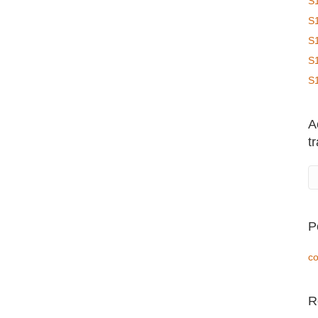
S
S
S
S
S
A
t
P
co
R