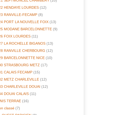
21 SEPTMONCEL CHAMBERY
(10)
22 HENDAYE LOURDES
(12)
23 RANVILLE-FECAMP
(8)
24 PORT LA NOUVELLE FOIX
(13)
25 MODANE BARCELONNETTE
(9)
26 FOIX LOURDES
(11)
27 LA ROCHELLE BIGANOS
(13)
28 RANVILLE CHERBOURG
(12)
29 BARCELONNETTE NICE
(10)
30 STRASBOURG METZ
(17)
31 CALAIS FECAMP
(15)
32 METZ CHARLEVILLE
(12)
33 CHARLEVILLE DOUAI
(12)
34 DOUAI CALAIS
(11)
INIS TERRAE
(16)
n classé
(7)