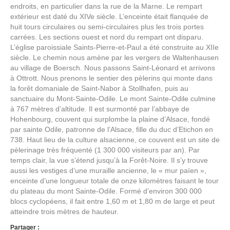
endroits, en particulier dans la rue de la Marne. Le rempart
extérieur est daté du XIVe siècle. L’enceinte était flanquée de
huit tours circulaires ou semi-circulaires plus les trois portes
carrées. Les sections ouest et nord du rempart ont disparu.
L’église paroissiale Saints-Pierre-et-Paul a été construite au XIIe
siècle. Le chemin nous amène par les vergers de Waltenhausen
au village de Boersch. Nous passons Saint-Léonard et arrivons
à Ottrott. Nous prenons le sentier des pèlerins qui monte dans
la forêt domaniale de Saint-Nabor à Stollhafen, puis au
sanctuaire du Mont-Sainte-Odile. Le mont Sainte-Odile culmine
à 767 mètres d’altitude. Il est surmonté par l’abbaye de
Hohenbourg, couvent qui surplombe la plaine d’Alsace, fondé
par sainte Odile, patronne de l’Alsace, fille du duc d’Etichon en
738. Haut lieu de la culture alsacienne, ce couvent est un site de
pèlerinage très fréquenté (1 300 000 visiteurs par an). Par
temps clair, la vue s’étend jusqu’à la Forêt-Noire. Il s’y trouve
aussi les vestiges d’une muraille ancienne, le « mur païen »,
enceinte d’une longueur totale de onze kilomètres faisant le tour
du plateau du mont Sainte-Odile. Formé d’environ 300 000
blocs cyclopéens, il fait entre 1,60 m et 1,80 m de large et peut
atteindre trois mètres de hauteur.
Partager :