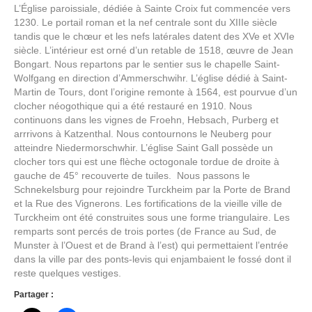
L’Église paroissiale, dédiée à Sainte Croix fut commencée vers
1230. Le portail roman et la nef centrale sont du XIIIe siècle
tandis que le chœur et les nefs latérales datent des XVe et XVIe
siècle. L’intérieur est orné d’un retable de 1518, œuvre de Jean
Bongart. Nous repartons par le sentier sus le chapelle Saint-
Wolfgang en direction d’Ammerschwihr. L’église dédié à Saint-
Martin de Tours, dont l’origine remonte à 1564, est pourvue d’un
clocher néogothique qui a été restauré en 1910. Nous
continuons dans les vignes de Froehn, Hebsach, Purberg et
arrrivons à Katzenthal. Nous contournons le Neuberg pour
atteindre Niedermorschwhir. L’église Saint Gall possède un
clocher tors qui est une flèche octogonale tordue de droite à
gauche de 45° recouverte de tuiles. Nous passons le
Schnekelsburg pour rejoindre Turckheim par la Porte de Brand
et la Rue des Vignerons. Les fortifications de la vieille ville de
Turckheim ont été construites sous une forme triangulaire. Les
remparts sont percés de trois portes (de France au Sud, de
Munster à l’Ouest et de Brand à l’est) qui permettaient l’entrée
dans la ville par des ponts-levis qui enjambaient le fossé dont il
reste quelques vestiges.
Partager :