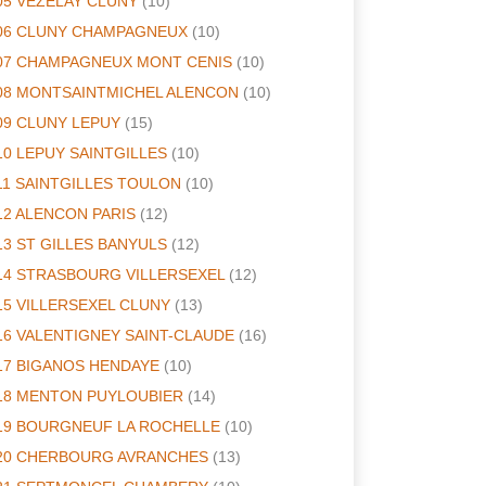
05 VEZELAY CLUNY
(10)
06 CLUNY CHAMPAGNEUX
(10)
07 CHAMPAGNEUX MONT CENIS
(10)
08 MONTSAINTMICHEL ALENCON
(10)
09 CLUNY LEPUY
(15)
10 LEPUY SAINTGILLES
(10)
11 SAINTGILLES TOULON
(10)
12 ALENCON PARIS
(12)
13 ST GILLES BANYULS
(12)
14 STRASBOURG VILLERSEXEL
(12)
15 VILLERSEXEL CLUNY
(13)
16 VALENTIGNEY SAINT-CLAUDE
(16)
17 BIGANOS HENDAYE
(10)
18 MENTON PUYLOUBIER
(14)
19 BOURGNEUF LA ROCHELLE
(10)
20 CHERBOURG AVRANCHES
(13)