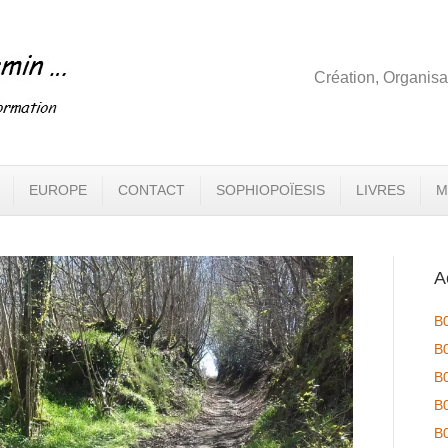
Création, Organisa
EUROPE
CONTACT
SOPHIOPOÏESIS
LIVRES
M
A
B
B
B
B
B