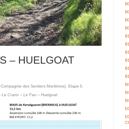
B
B
B
B
B
B
B
IS – HUELGOAT
B
B
B
B
a Compagnie des Sentiers Maritimes). Etape 5.
B
– Le Crann – Le Fao – Huelgoat
B
E
E
C