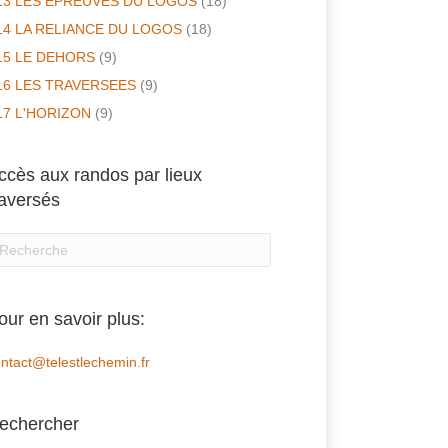
13 LES EPREUVES DU LOGOS
(18)
14 LA RELIANCE DU LOGOS
(18)
15 LE DEHORS
(9)
16 LES TRAVERSEES
(9)
17 L'HORIZON
(9)
ccès aux randos par lieux
raversés
our en savoir plus:
ntact@telestlechemin.fr
echercher