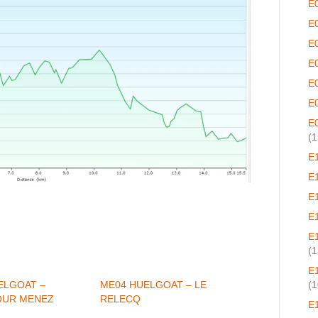
E
E
E
E
E
E
E
(1
E
E
E
E
E
(1
E
ELGOAT –
ME04 HUELGOAT – LE
(1
OUR MENEZ
RELECQ
E