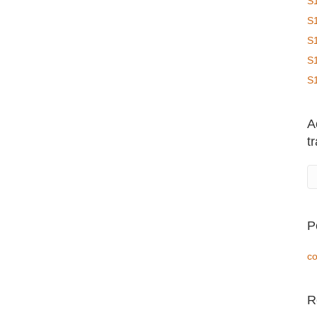
S
S
S
S
S
A
t
P
co
R