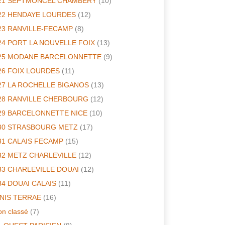
21 SEPTMONCEL CHAMBERY
(10)
22 HENDAYE LOURDES
(12)
23 RANVILLE-FECAMP
(8)
24 PORT LA NOUVELLE FOIX
(13)
25 MODANE BARCELONNETTE
(9)
26 FOIX LOURDES
(11)
27 LA ROCHELLE BIGANOS
(13)
28 RANVILLE CHERBOURG
(12)
29 BARCELONNETTE NICE
(10)
30 STRASBOURG METZ
(17)
31 CALAIS FECAMP
(15)
32 METZ CHARLEVILLE
(12)
33 CHARLEVILLE DOUAI
(12)
34 DOUAI CALAIS
(11)
INIS TERRAE
(16)
n classé
(7)