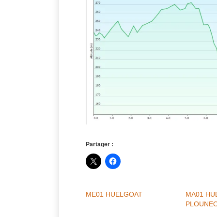
Partager :
ME01 HUELGOAT
MA01 HU
PLOUNE