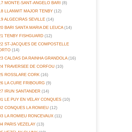
17 MONTE-SANT-ANGELO BARI
(8)
18 LLANWIT MAJOR TENBY
(12)
19 ALGECIRAS SEVILLE
(14)
20 BARI SANTA MARIA DE LEUCA
(14)
21 TENBY FISHGUARD
(12)
22 ST-JACQUES DE COMPOSTELLE
ORTO
(14)
23 CALDAS DA RAINHA GRANDOLA
(16)
24 TRAVERSEE DE CORFOU
(10)
25 ROSSLARE CORK
(16)
26 LA CURE FRIBOURG
(9)
27 IRUN SANTANDER
(14)
01 LE PUY EN VELAY CONQUES
(10)
02 CONQUES LA ROMIEU
(12)
03 LA ROMIEU RONCEVAUX
(11)
04 PARIS VEZELAY
(13)