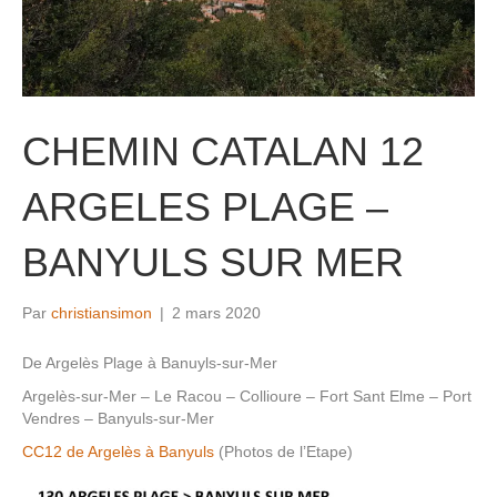
CHEMIN CATALAN 12
ARGELES PLAGE –
BANYULS SUR MER
Par
christiansimon
|
2 mars 2020
De Argelès Plage à Banuyls-sur-Mer
Argelès-sur-Mer – Le Racou – Collioure – Fort Sant Elme – Port
Vendres – Banyuls-sur-Mer
CC12 de Argelès à Banyuls
(Photos de l’Etape)