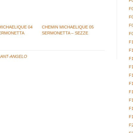
F
F
F
F
MICHAELIQUE 04
CHEMIN MICHAELIQUE 05
SERMONETTA
SERMONETTA – SEZZE
F
F
F
SANT-ANGELO
F
F
F
F
F
F
F
F
F