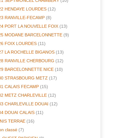
21 SEPTMONCEL CHAMBERY
(10)
22 HENDAYE LOURDES
(12)
23 RANVILLE-FECAMP
(8)
24 PORT LA NOUVELLE FOIX
(13)
25 MODANE BARCELONNETTE
(9)
26 FOIX LOURDES
(11)
27 LA ROCHELLE BIGANOS
(13)
28 RANVILLE CHERBOURG
(12)
29 BARCELONNETTE NICE
(10)
30 STRASBOURG METZ
(17)
31 CALAIS FECAMP
(15)
32 METZ CHARLEVILLE
(12)
33 CHARLEVILLE DOUAI
(12)
34 DOUAI CALAIS
(11)
INIS TERRAE
(16)
n classé
(7)