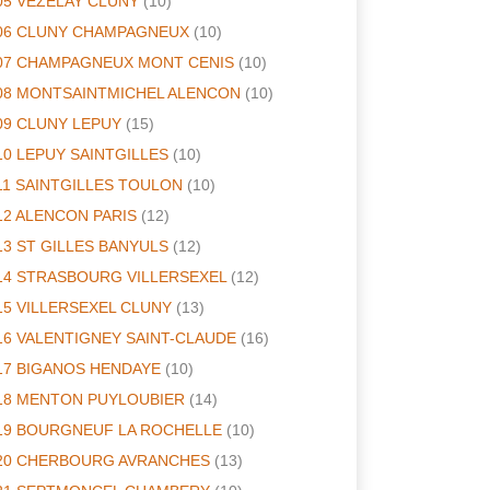
05 VEZELAY CLUNY
(10)
06 CLUNY CHAMPAGNEUX
(10)
07 CHAMPAGNEUX MONT CENIS
(10)
08 MONTSAINTMICHEL ALENCON
(10)
09 CLUNY LEPUY
(15)
10 LEPUY SAINTGILLES
(10)
11 SAINTGILLES TOULON
(10)
12 ALENCON PARIS
(12)
13 ST GILLES BANYULS
(12)
14 STRASBOURG VILLERSEXEL
(12)
15 VILLERSEXEL CLUNY
(13)
16 VALENTIGNEY SAINT-CLAUDE
(16)
17 BIGANOS HENDAYE
(10)
18 MENTON PUYLOUBIER
(14)
19 BOURGNEUF LA ROCHELLE
(10)
20 CHERBOURG AVRANCHES
(13)