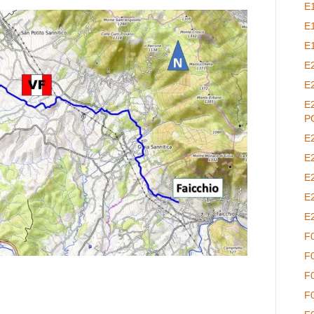
E
E
E
E
E
E
P
E
E
E
E
E
F
F
F
F