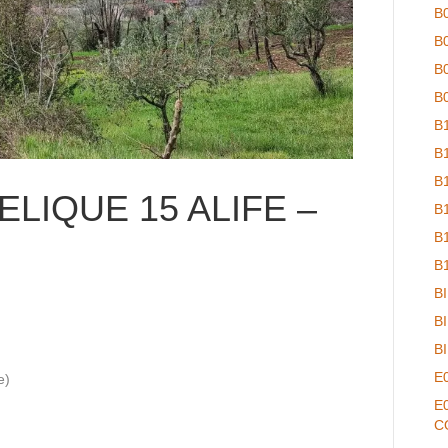
B
B
B
B
B
B
B
LIQUE 15 ALIFE –
B
B
B
B
B
B
E
e)
E
C