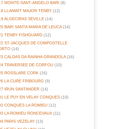
17 MONTE-SANT-ANGELO BARI
(8)
18 LLANWIT MAJOR TENBY
(12)
19 ALGECIRAS SEVILLE
(14)
20 BARI SANTA MARIA DE LEUCA
(14)
21 TENBY FISHGUARD
(12)
22 ST-JACQUES DE COMPOSTELLE
ORTO
(14)
23 CALDAS DA RAINHA GRANDOLA
(16)
24 TRAVERSEE DE CORFOU
(10)
25 ROSSLARE CORK
(16)
26 LA CURE FRIBOURG
(9)
27 IRUN SANTANDER
(14)
01 LE PUY EN VELAY CONQUES
(10)
02 CONQUES LA ROMIEU
(12)
03 LA ROMIEU RONCEVAUX
(11)
04 PARIS VEZELAY
(13)