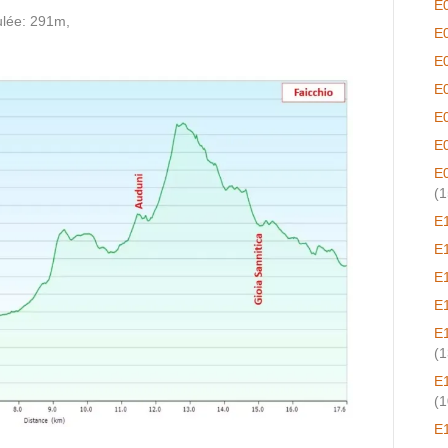
E
lée: 291m,
E
E
E
E
E
E
(1
E
E
E
E
E
(1
E
(1
E