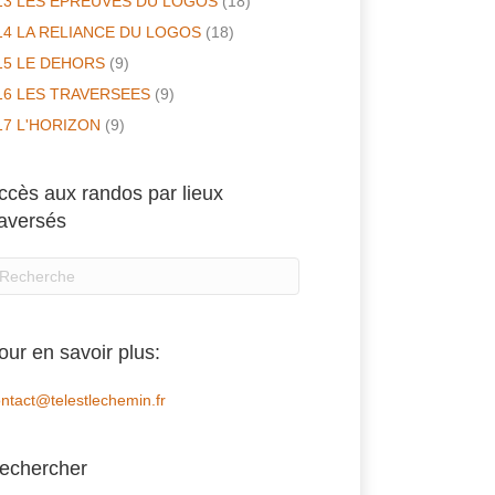
13 LES EPREUVES DU LOGOS
(18)
14 LA RELIANCE DU LOGOS
(18)
15 LE DEHORS
(9)
16 LES TRAVERSEES
(9)
17 L'HORIZON
(9)
ccès aux randos par lieux
raversés
our en savoir plus:
ntact@telestlechemin.fr
echercher