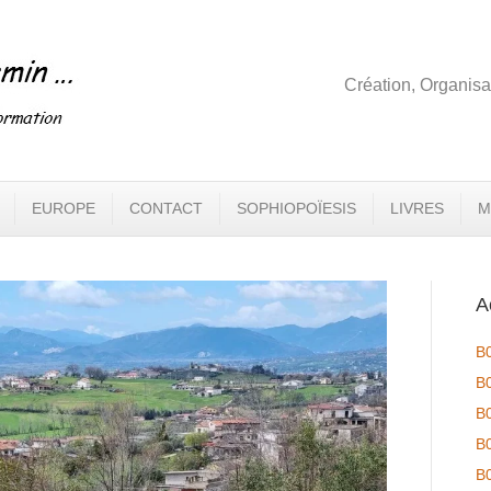
Création, Organisa
EUROPE
CONTACT
SOPHIOPOÏESIS
LIVRES
M
A
B
B
B
B
B