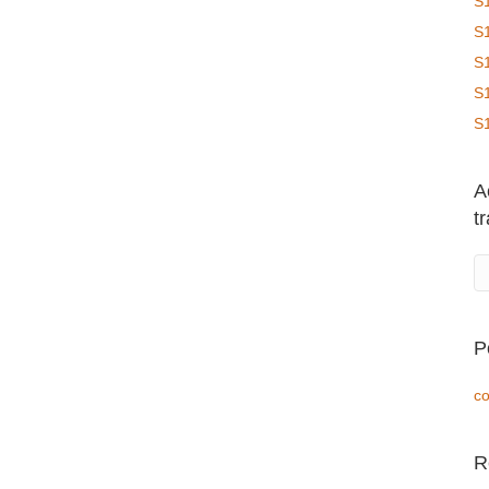
S
S
S
S
S
A
t
P
co
R