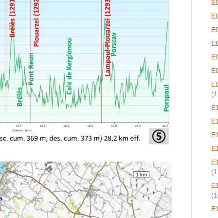
E
E
E
E
E
E
E
(1
E
E
E
E
E
(1
E
(1
E