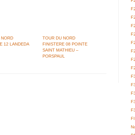
F
F
F
F
F
 NORD
TOUR DU NORD
F
E 12 LANDEDA
FINISTERE 08 POINTE
SAINT MATHIEU –
F
PORSPAUL
F
F
F
F
F
F
F
F
No