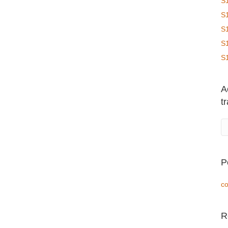
S
S
S
S
S
A
t
P
co
R