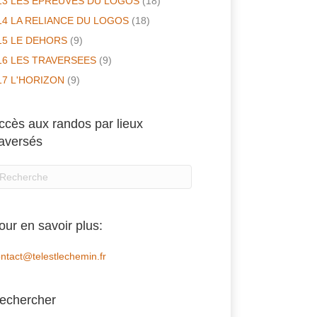
13 LES EPREUVES DU LOGOS
(18)
14 LA RELIANCE DU LOGOS
(18)
15 LE DEHORS
(9)
16 LES TRAVERSEES
(9)
17 L'HORIZON
(9)
ccès aux randos par lieux
raversés
our en savoir plus:
ntact@telestlechemin.fr
echercher