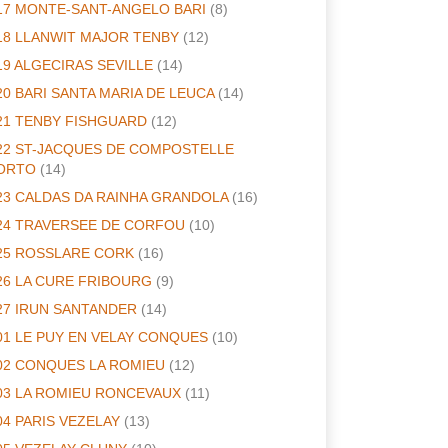
17 MONTE-SANT-ANGELO BARI
(8)
18 LLANWIT MAJOR TENBY
(12)
19 ALGECIRAS SEVILLE
(14)
20 BARI SANTA MARIA DE LEUCA
(14)
21 TENBY FISHGUARD
(12)
22 ST-JACQUES DE COMPOSTELLE
ORTO
(14)
23 CALDAS DA RAINHA GRANDOLA
(16)
24 TRAVERSEE DE CORFOU
(10)
25 ROSSLARE CORK
(16)
26 LA CURE FRIBOURG
(9)
27 IRUN SANTANDER
(14)
01 LE PUY EN VELAY CONQUES
(10)
02 CONQUES LA ROMIEU
(12)
03 LA ROMIEU RONCEVAUX
(11)
04 PARIS VEZELAY
(13)