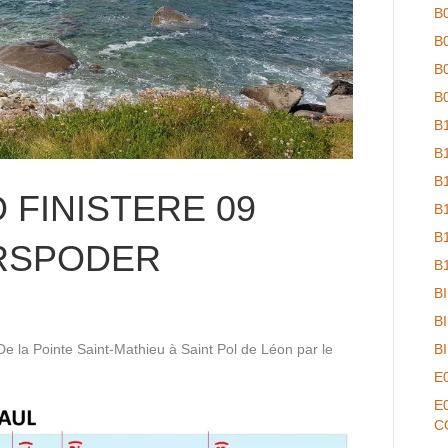
B
B
B
B
B
B
B
 FINISTERE 09
B
B
RSPODER
B
B
B
De la Pointe Saint-Mathieu à Saint Pol de Léon par le
B
E
E
C