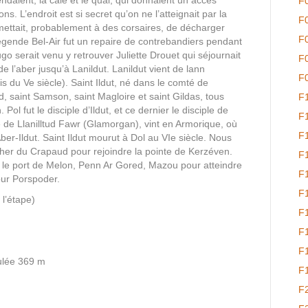
F
s. L’endroit est si secret qu’on ne l’atteignait par la
F
rmettait, probablement à des corsaires, de décharger
F
 légende Bel-Air fut un repaire de contrebandiers pendant
ugo serait venu y retrouver Juliette Drouet qui séjournait
F
e l’aber jusqu’à Lanildut. Lanildut vient de lann
F
ois du Ve siècle). Saint Ildut, né dans le comté de
, saint Samson, saint Magloire et saint Gildas, tous
F
ol fut le disciple d’Ildut, et ce dernier le disciple de
F
 de Llanilltud Fawr (Glamorgan), vint en Armorique, où
F
ber-Ildut. Saint Ildut mourut à Dol au VIe siècle. Nous
cher du Crapaud pour rejoindre la pointe de Kerzéven.
F
 le port de Melon, Penn Ar Gored, Mazou pour atteindre
F
our Porspoder.
F
l’étape)
F
F
F
ulée 369 m
F
F