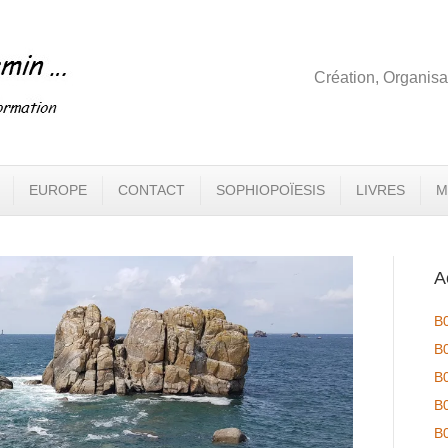
Création, Organisa
EUROPE
CONTACT
SOPHIOPOÏESIS
LIVRES
M
A
B
B
B
B
B