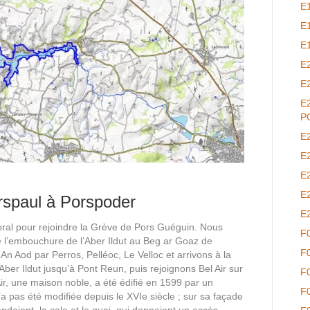
E
E
E
E
E
E
P
E
E
E
E
spaul à Porspoder
E
toral pour rejoindre la Grève de Pors Guéguin. Nous
F
 l’embouchure de l’Aber Ildut au Beg ar Goaz de
F
n Aod par Perros, Pelléoc, Le Velloc et arrivons à la
ber Ildut jusqu’à Pont Reun, puis rejoignons Bel Air sur
F
r, une maison noble, a été édifié en 1599 par un
F
a pas été modifiée depuis le XVIe siècle ; sur sa façade
daient, la cale et le quai, qui donnaient un accès