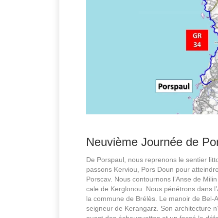
Neuvième Journée de Por
De Porspaul, nous reprenons le sentier lit
passons Kerviou, Pors Doun pour atteindre
Porscav. Nous contournons l’Anse de Milin A
cale de Kerglonou. Nous pénétrons dans l’A
la commune de Brélès. Le manoir de Bel-Ai
seigneur de Kerangarz. Son architecture n’
ouest des échauguettes et un fossé le défen