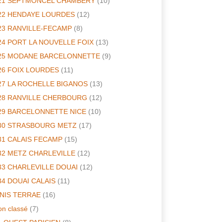
21 SEPTMONCEL CHAMBERY
(10)
22 HENDAYE LOURDES
(12)
23 RANVILLE-FECAMP
(8)
24 PORT LA NOUVELLE FOIX
(13)
25 MODANE BARCELONNETTE
(9)
26 FOIX LOURDES
(11)
27 LA ROCHELLE BIGANOS
(13)
28 RANVILLE CHERBOURG
(12)
29 BARCELONNETTE NICE
(10)
30 STRASBOURG METZ
(17)
31 CALAIS FECAMP
(15)
32 METZ CHARLEVILLE
(12)
33 CHARLEVILLE DOUAI
(12)
34 DOUAI CALAIS
(11)
INIS TERRAE
(16)
n classé
(7)