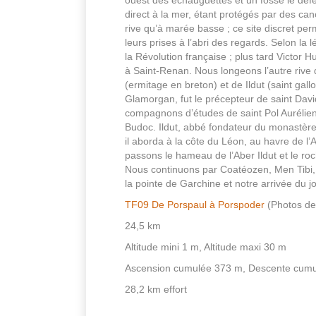
direct à la mer, étant protégés par des canon
rive qu’à marée basse ; ce site discret pe
leurs prises à l’abri des regards. Selon la
la Révolution française ; plus tard Victor H
à Saint-Renan. Nous longeons l’autre rive d
(ermitage en breton) et de Ildut (saint gall
Glamorgan, fut le précepteur de saint David
compagnons d’études de saint Pol Aurélien. P
Budoc. Ildut, abbé fondateur du monastère
il aborda à la côte du Léon, au havre de l’A
passons le hameau de l’Aber Ildut et le ro
Nous continuons par Coatéozen, Men Tibi,
la pointe de Garchine et notre arrivée du j
TF09 De Porspaul à Porspoder
(Photos de 
24,5 km
Altitude mini 1 m, Altitude maxi 30 m
Ascension cumulée 373 m, Descente cum
28,2 km effort