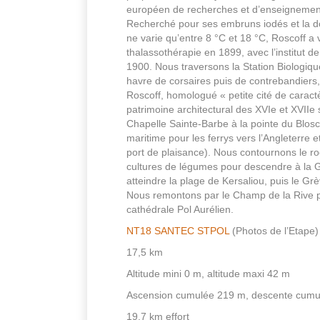
européen de recherches et d’enseignement 
Recherché pour ses embruns iodés et la d
ne varie qu’entre 8 °C et 18 °C, Roscoff a
thalassothérapie en 1899, avec l’institut d
1900. Nous traversons la Station Biologiqu
havre de corsaires puis de contrebandiers,
Roscoff, homologué « petite cité de caractè
patrimoine architectural des XVIe et XVIIe 
Chapelle Sainte-Barbe à la pointe du Blosc
maritime pour les ferrys vers l’Angleterre e
port de plaisance). Nous contournons le ro
cultures de légumes pour descendre à la
atteindre la plage de Kersaliou, puis le Grè
Nous remontons par le Champ de la Rive po
cathédrale Pol Aurélien.
NT18 SANTEC STPOL
(Photos de l’Etape)
17,5 km
Altitude mini 0 m, altitude maxi 42 m
Ascension cumulée 219 m, descente cumu
19,7 km effort