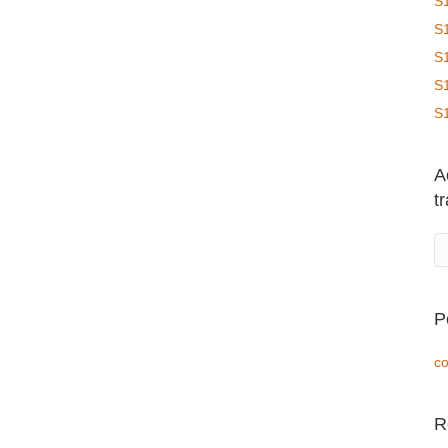
S
S
S
S
S
A
t
P
co
R