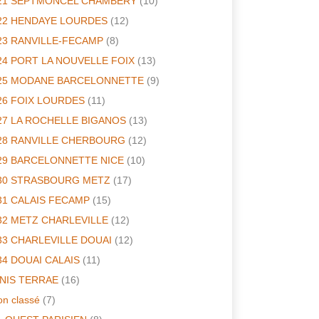
21 SEPTMONCEL CHAMBERY
(10)
22 HENDAYE LOURDES
(12)
23 RANVILLE-FECAMP
(8)
24 PORT LA NOUVELLE FOIX
(13)
25 MODANE BARCELONNETTE
(9)
26 FOIX LOURDES
(11)
27 LA ROCHELLE BIGANOS
(13)
28 RANVILLE CHERBOURG
(12)
29 BARCELONNETTE NICE
(10)
30 STRASBOURG METZ
(17)
31 CALAIS FECAMP
(15)
32 METZ CHARLEVILLE
(12)
33 CHARLEVILLE DOUAI
(12)
34 DOUAI CALAIS
(11)
INIS TERRAE
(16)
n classé
(7)