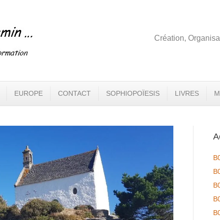
Création, Organisa
EUROPE
CONTACT
SOPHIOPOÏESIS
LIVRES
M
A
B
B
B
B
B