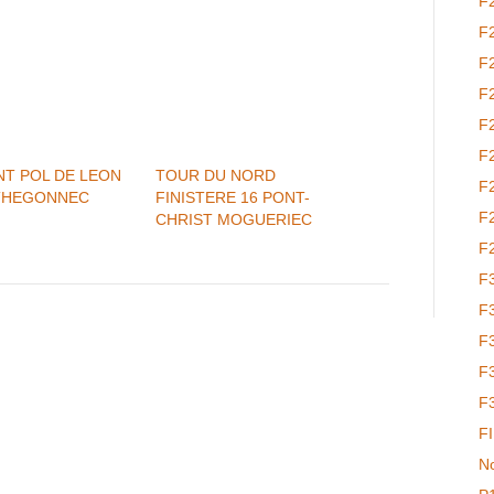
F
F
F
F
F
F
NT POL DE LEON
TOUR DU NORD
F
 THEGONNEC
FINISTERE 16 PONT-
F
CHRIST MOGUERIEC
F
F
F
F
F
F
F
No