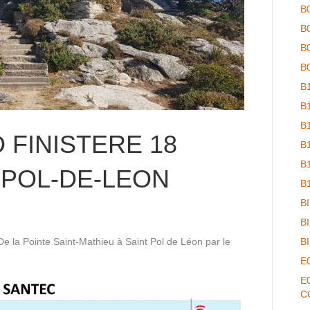
B
B
B
B
B
B
B
 FINISTERE 18
B
B
-POL-DE-LEON
B
B
B
De la Pointe Saint-Mathieu à Saint Pol de Léon par le
B
E
E
C