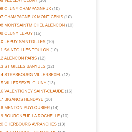
05 VEZELAY CLUNY
(10)
06 CLUNY CHAMPAGNEUX
(10)
07 CHAMPAGNEUX MONT CENIS
(10)
08 MONTSAINTMICHEL ALENCON
(10)
09 CLUNY LEPUY
(15)
10 LEPUY SAINTGILLES
(10)
11 SAINTGILLES TOULON
(10)
12 ALENCON PARIS
(12)
13 ST GILLES BANYULS
(12)
14 STRASBOURG VILLERSEXEL
(12)
15 VILLERSEXEL CLUNY
(13)
16 VALENTIGNEY SAINT-CLAUDE
(16)
17 BIGANOS HENDAYE
(10)
18 MENTON PUYLOUBIER
(14)
19 BOURGNEUF LA ROCHELLE
(10)
20 CHERBOURG AVRANCHES
(13)