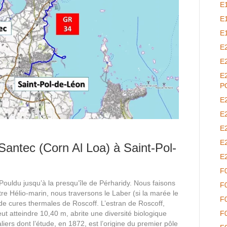
E
E
E
E
E
E
P
E
E
E
E
Santec (Corn Al Loa) à Saint-Pol-
E
F
ouldu jusqu’à la presqu’île de Pérharidy. Nous faisons
F
re Hélio-marin, nous traversons le Laber (si la marée le
F
de cures thermales de Roscoff. L’estran de Roscoff,
 atteindre 10,40 m, abrite une diversité biologique
F
ers dont l’étude, en 1872, est l’origine du premier pôle