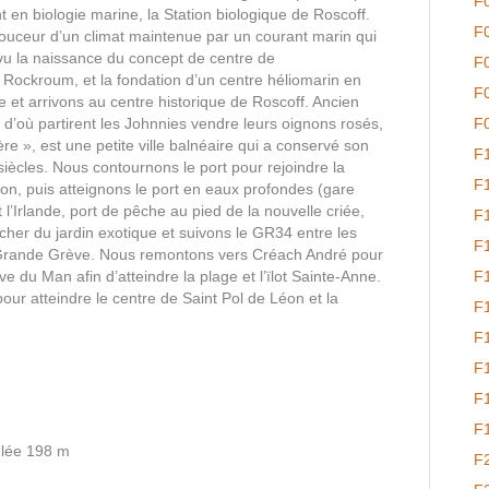
F
en biologie marine, la Station biologique de Roscoff.
F
ouceur d’un climat maintenue par un courant marin qui
 vu la naissance du concept de centre de
F
e Rockroum, et la fondation d’un centre héliomarin en
F
e et arrivons au centre historique de Roscoff. Ancien
 d’où partirent les Johnnies vendre leurs oignons rosés,
F
re », est une petite ville balnéaire qui a conservé son
F
siècles. Nous contournons le port pour rejoindre la
F
on, puis atteignons le port en eaux profondes (gare
t l’Irlande, port de pêche au pied de la nouvelle criée,
F
cher du jardin exotique et suivons le GR34 entre les
F
 Grande Grève. Nous remontons vers Créach André pour
ve du Man afin d’atteindre la plage et l’ïlot Sainte-Anne.
F
ur atteindre le centre de Saint Pol de Léon et la
F
F
F
F
F
lée 198 m
F