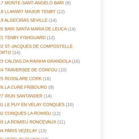
17 MONTE-SANT-ANGELO BARI
(8)
18 LLANWIT MAJOR TENBY
(12)
19 ALGECIRAS SEVILLE
(14)
20 BARI SANTA MARIA DE LEUCA
(14)
21 TENBY FISHGUARD
(12)
22 ST-JACQUES DE COMPOSTELLE
ORTO
(14)
23 CALDAS DA RAINHA GRANDOLA
(16)
24 TRAVERSEE DE CORFOU
(10)
25 ROSSLARE CORK
(16)
26 LA CURE FRIBOURG
(9)
27 IRUN SANTANDER
(14)
01 LE PUY EN VELAY CONQUES
(10)
02 CONQUES LA ROMIEU
(12)
03 LA ROMIEU RONCEVAUX
(11)
04 PARIS VEZELAY
(13)