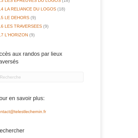
13 LES EPREUVES DU LOGOS
(18)
14 LA RELIANCE DU LOGOS
(18)
15 LE DEHORS
(9)
16 LES TRAVERSEES
(9)
17 L'HORIZON
(9)
ccès aux randos par lieux
raversés
our en savoir plus:
ntact@telestlechemin.fr
echercher