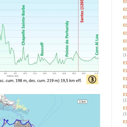
E
E
E
E
E
E
E
(1
E
E
E
E
E
(1
E
(1
E