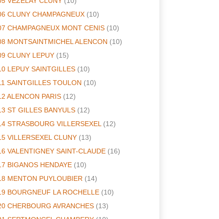
05 VEZELAY CLUNY
(10)
06 CLUNY CHAMPAGNEUX
(10)
07 CHAMPAGNEUX MONT CENIS
(10)
08 MONTSAINTMICHEL ALENCON
(10)
09 CLUNY LEPUY
(15)
10 LEPUY SAINTGILLES
(10)
11 SAINTGILLES TOULON
(10)
12 ALENCON PARIS
(12)
13 ST GILLES BANYULS
(12)
14 STRASBOURG VILLERSEXEL
(12)
15 VILLERSEXEL CLUNY
(13)
16 VALENTIGNEY SAINT-CLAUDE
(16)
17 BIGANOS HENDAYE
(10)
18 MENTON PUYLOUBIER
(14)
19 BOURGNEUF LA ROCHELLE
(10)
20 CHERBOURG AVRANCHES
(13)