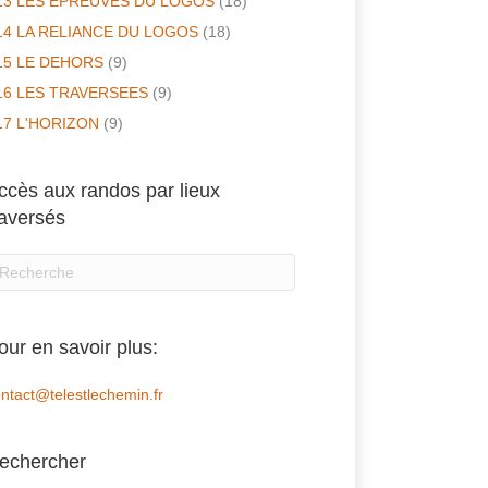
13 LES EPREUVES DU LOGOS
(18)
14 LA RELIANCE DU LOGOS
(18)
15 LE DEHORS
(9)
16 LES TRAVERSEES
(9)
17 L'HORIZON
(9)
ccès aux randos par lieux
raversés
our en savoir plus:
ntact@telestlechemin.fr
echercher