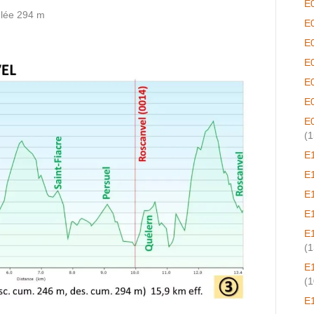
E
lée 294 m
E
E
E
E
E
E
(1
E
E
E
E
E
(1
E
(1
E