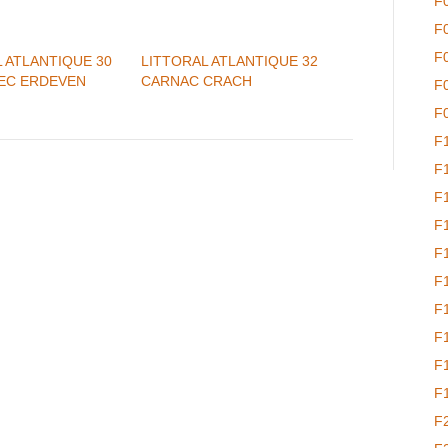
F
F
F
 ATLANTIQUE 30
LITTORAL ATLANTIQUE 32
EC ERDEVEN
CARNAC CRACH
F
F
F
L
F
F
F
F
F
F
F
F
F
F