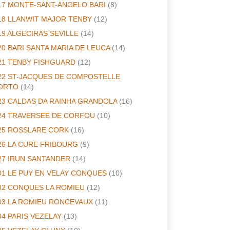
17 MONTE-SANT-ANGELO BARI
(8)
18 LLANWIT MAJOR TENBY
(12)
19 ALGECIRAS SEVILLE
(14)
20 BARI SANTA MARIA DE LEUCA
(14)
21 TENBY FISHGUARD
(12)
22 ST-JACQUES DE COMPOSTELLE
ORTO
(14)
23 CALDAS DA RAINHA GRANDOLA
(16)
24 TRAVERSEE DE CORFOU
(10)
25 ROSSLARE CORK
(16)
26 LA CURE FRIBOURG
(9)
27 IRUN SANTANDER
(14)
01 LE PUY EN VELAY CONQUES
(10)
02 CONQUES LA ROMIEU
(12)
03 LA ROMIEU RONCEVAUX
(11)
04 PARIS VEZELAY
(13)