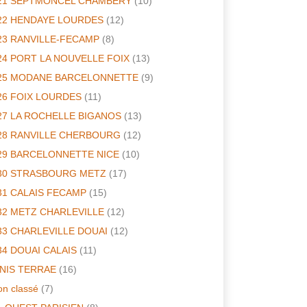
21 SEPTMONCEL CHAMBERY
(10)
22 HENDAYE LOURDES
(12)
23 RANVILLE-FECAMP
(8)
24 PORT LA NOUVELLE FOIX
(13)
25 MODANE BARCELONNETTE
(9)
26 FOIX LOURDES
(11)
27 LA ROCHELLE BIGANOS
(13)
28 RANVILLE CHERBOURG
(12)
29 BARCELONNETTE NICE
(10)
30 STRASBOURG METZ
(17)
31 CALAIS FECAMP
(15)
32 METZ CHARLEVILLE
(12)
33 CHARLEVILLE DOUAI
(12)
34 DOUAI CALAIS
(11)
INIS TERRAE
(16)
n classé
(7)