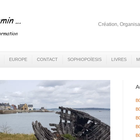
Création, Organisa
EUROPE
CONTACT
SOPHIOPOÏESIS
LIVRES
M
A
B
B
B
B
B