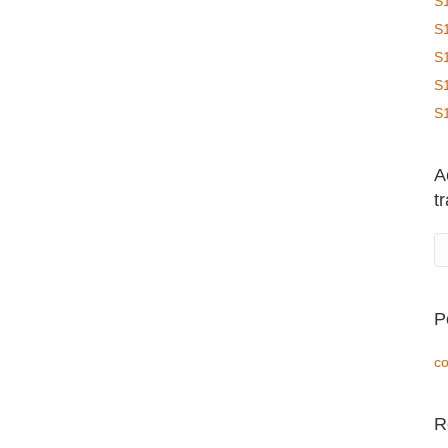
S
S
S
S
S
A
t
P
co
R