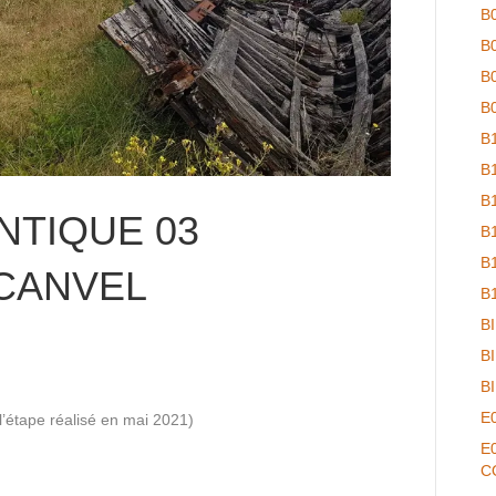
B
B
B
B
B
B
B
NTIQUE 03
B
B
CANVEL
B
B
B
B
E
’étape réalisé en mai 2021)
E
C