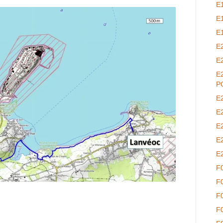
E
E
E
E
E
E
P
E
E
E
E
E
F
F
F
F