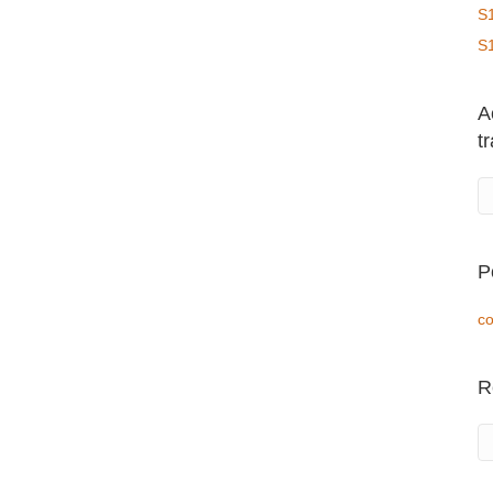
S
S
A
t
P
co
R