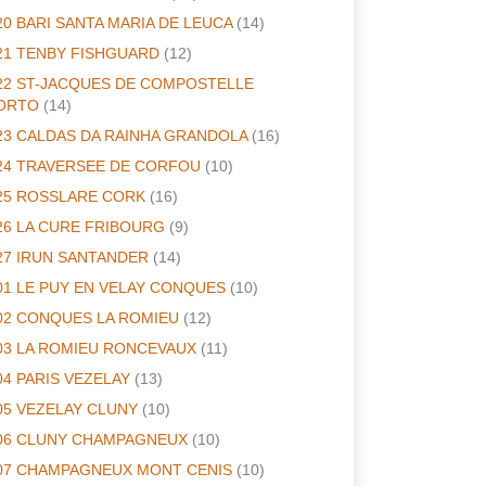
20 BARI SANTA MARIA DE LEUCA
(14)
21 TENBY FISHGUARD
(12)
22 ST-JACQUES DE COMPOSTELLE
ORTO
(14)
23 CALDAS DA RAINHA GRANDOLA
(16)
24 TRAVERSEE DE CORFOU
(10)
25 ROSSLARE CORK
(16)
26 LA CURE FRIBOURG
(9)
27 IRUN SANTANDER
(14)
01 LE PUY EN VELAY CONQUES
(10)
02 CONQUES LA ROMIEU
(12)
03 LA ROMIEU RONCEVAUX
(11)
04 PARIS VEZELAY
(13)
05 VEZELAY CLUNY
(10)
06 CLUNY CHAMPAGNEUX
(10)
07 CHAMPAGNEUX MONT CENIS
(10)