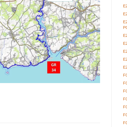
E
E
E
P
E
E
E
E
E
F
F
F
F
F
F
F