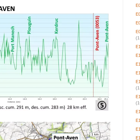
E
E
E
E
(1
E
E
E
E
E
(1
E
(1
E
E
E
E