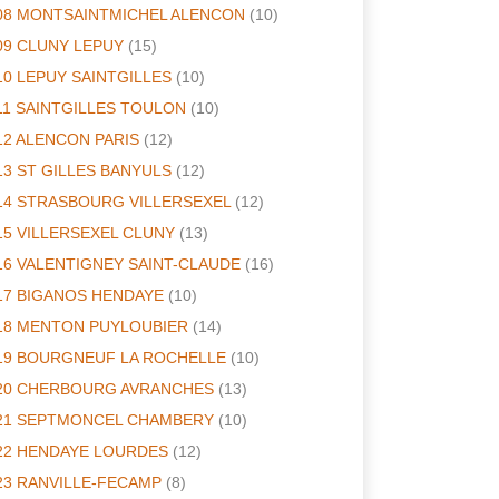
08 MONTSAINTMICHEL ALENCON
(10)
09 CLUNY LEPUY
(15)
10 LEPUY SAINTGILLES
(10)
11 SAINTGILLES TOULON
(10)
12 ALENCON PARIS
(12)
13 ST GILLES BANYULS
(12)
14 STRASBOURG VILLERSEXEL
(12)
15 VILLERSEXEL CLUNY
(13)
16 VALENTIGNEY SAINT-CLAUDE
(16)
17 BIGANOS HENDAYE
(10)
18 MENTON PUYLOUBIER
(14)
19 BOURGNEUF LA ROCHELLE
(10)
20 CHERBOURG AVRANCHES
(13)
21 SEPTMONCEL CHAMBERY
(10)
22 HENDAYE LOURDES
(12)
23 RANVILLE-FECAMP
(8)