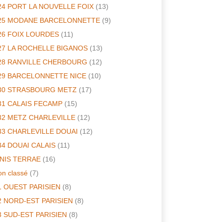
24 PORT LA NOUVELLE FOIX
(13)
25 MODANE BARCELONNETTE
(9)
26 FOIX LOURDES
(11)
27 LA ROCHELLE BIGANOS
(13)
28 RANVILLE CHERBOURG
(12)
29 BARCELONNETTE NICE
(10)
30 STRASBOURG METZ
(17)
31 CALAIS FECAMP
(15)
32 METZ CHARLEVILLE
(12)
33 CHARLEVILLE DOUAI
(12)
34 DOUAI CALAIS
(11)
INIS TERRAE
(16)
n classé
(7)
1 OUEST PARISIEN
(8)
2 NORD-EST PARISIEN
(8)
3 SUD-EST PARISIEN
(8)