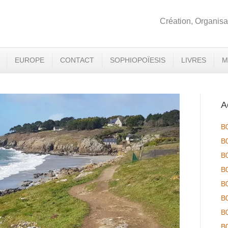
Création, Organisa
EUROPE
CONTACT
SOPHIOPOÏESIS
LIVRES
M
A
B
B
B
B
B
B
B
B