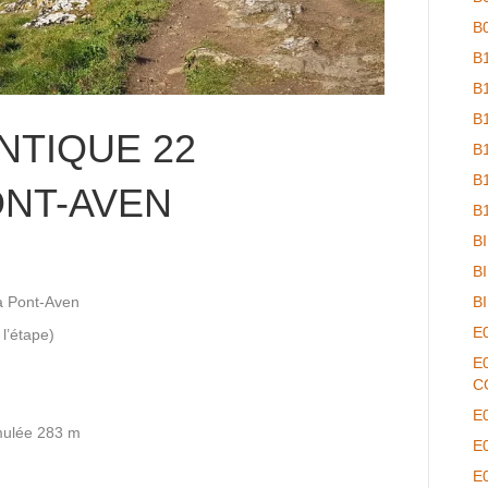
B
B
B
B
NTIQUE 22
B
B
NT-AVEN
B
B
B
 à Pont-Aven
B
E
l’étape)
E
C
E
mulée 283 m
E
E