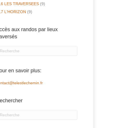
16 LES TRAVERSEES
(9)
17 L'HORIZON
(9)
ccès aux randos par lieux
raversés
our en savoir plus:
ntact@telestlechemin.fr
echercher