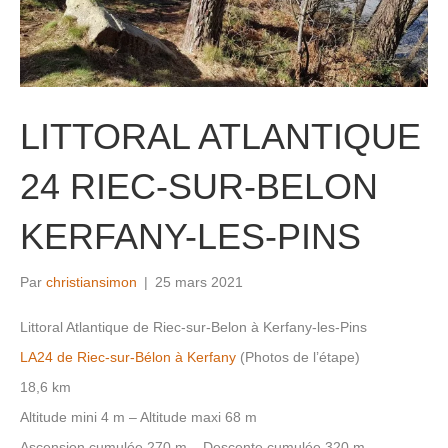
LITTORAL ATLANTIQUE
24 RIEC-SUR-BELON
KERFANY-LES-PINS
Par
christiansimon
|
25 mars 2021
Littoral Atlantique de Riec-sur-Belon à Kerfany-les-Pins
LA24 de Riec-sur-Bélon à Kerfany
(Photos de l’étape)
18,6 km
Altitude mini 4 m – Altitude maxi 68 m
Ascension cumulée 270 m – Descente cumulée 320 m