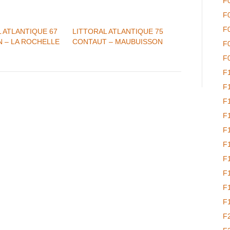
F
F
F
 ATLANTIQUE 67
LITTORAL ATLANTIQUE 75
 – LA ROCHELLE
CONTAUT – MAUBUISSON
F
F
F
F
F
F
F
F
F
F
F
F
F