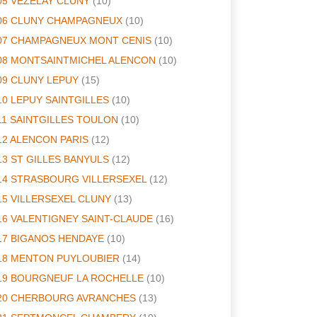
05 VEZELAY CLUNY
(10)
06 CLUNY CHAMPAGNEUX
(10)
07 CHAMPAGNEUX MONT CENIS
(10)
08 MONTSAINTMICHEL ALENCON
(10)
09 CLUNY LEPUY
(15)
10 LEPUY SAINTGILLES
(10)
11 SAINTGILLES TOULON
(10)
12 ALENCON PARIS
(12)
13 ST GILLES BANYULS
(12)
14 STRASBOURG VILLERSEXEL
(12)
15 VILLERSEXEL CLUNY
(13)
16 VALENTIGNEY SAINT-CLAUDE
(16)
17 BIGANOS HENDAYE
(10)
18 MENTON PUYLOUBIER
(14)
19 BOURGNEUF LA ROCHELLE
(10)
20 CHERBOURG AVRANCHES
(13)