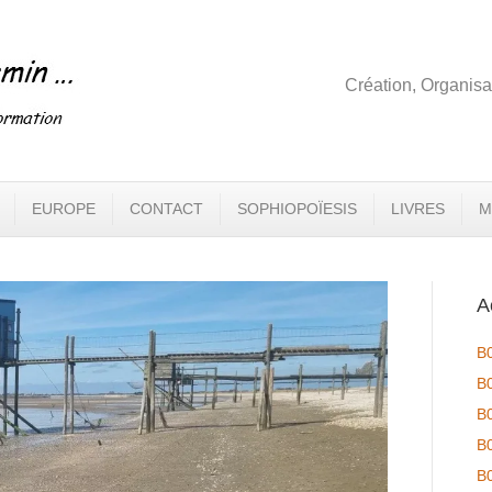
Création, Organisa
EUROPE
CONTACT
SOPHIOPOÏESIS
LIVRES
M
A
B
B
B
B
B