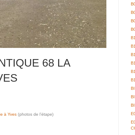
B
B
B
B
B
B
B
NTIQUE 68 LA
B
B
VES
B
B
B
B
E
le à Yves
(photos de l’étape)
E
C