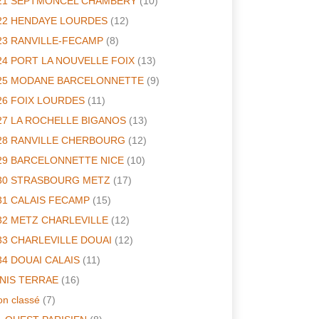
21 SEPTMONCEL CHAMBERY
(10)
22 HENDAYE LOURDES
(12)
23 RANVILLE-FECAMP
(8)
24 PORT LA NOUVELLE FOIX
(13)
25 MODANE BARCELONNETTE
(9)
26 FOIX LOURDES
(11)
27 LA ROCHELLE BIGANOS
(13)
28 RANVILLE CHERBOURG
(12)
29 BARCELONNETTE NICE
(10)
30 STRASBOURG METZ
(17)
31 CALAIS FECAMP
(15)
32 METZ CHARLEVILLE
(12)
33 CHARLEVILLE DOUAI
(12)
34 DOUAI CALAIS
(11)
INIS TERRAE
(16)
n classé
(7)