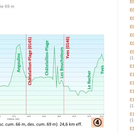
E
ée 69 m
E
E
E
E
E
E
(1
E
E
E
E
E
(1
E
(1
E