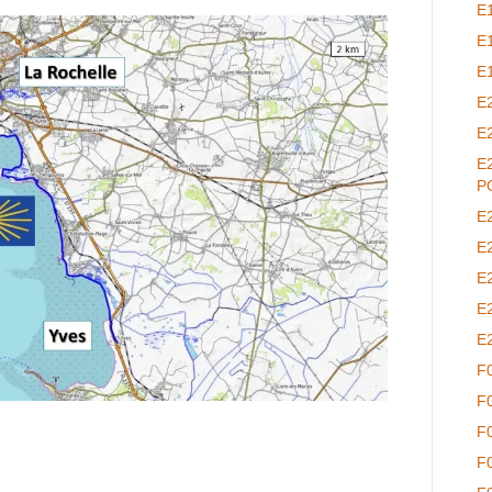
E
E
E
E
E
E
P
E
E
E
E
E
F
F
F
F