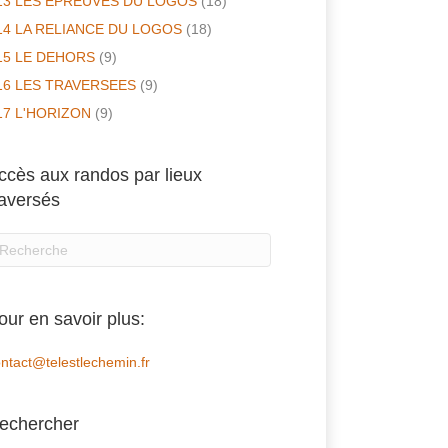
13 LES EPREUVES DU LOGOS
(18)
14 LA RELIANCE DU LOGOS
(18)
15 LE DEHORS
(9)
16 LES TRAVERSEES
(9)
17 L'HORIZON
(9)
ccès aux randos par lieux
raversés
our en savoir plus:
ntact@telestlechemin.fr
echercher