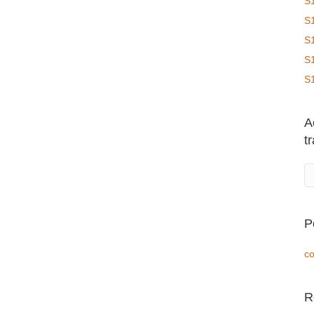
S
S
S
S
S
A
t
P
co
R