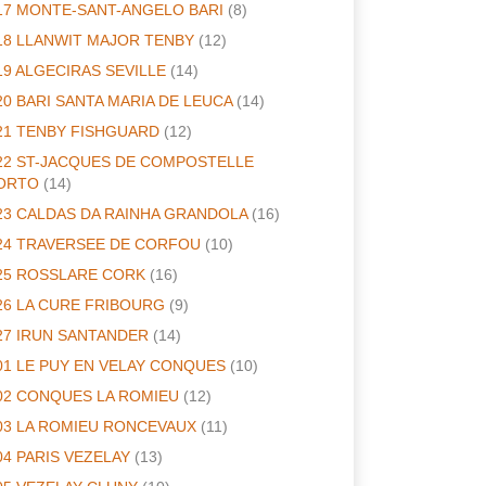
17 MONTE-SANT-ANGELO BARI
(8)
18 LLANWIT MAJOR TENBY
(12)
19 ALGECIRAS SEVILLE
(14)
20 BARI SANTA MARIA DE LEUCA
(14)
21 TENBY FISHGUARD
(12)
22 ST-JACQUES DE COMPOSTELLE
ORTO
(14)
23 CALDAS DA RAINHA GRANDOLA
(16)
24 TRAVERSEE DE CORFOU
(10)
25 ROSSLARE CORK
(16)
26 LA CURE FRIBOURG
(9)
27 IRUN SANTANDER
(14)
01 LE PUY EN VELAY CONQUES
(10)
02 CONQUES LA ROMIEU
(12)
03 LA ROMIEU RONCEVAUX
(11)
04 PARIS VEZELAY
(13)