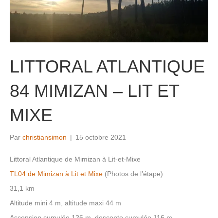
LITTORAL ATLANTIQUE
84 MIMIZAN – LIT ET
MIXE
Par
christiansimon
|
15 octobre 2021
Littoral Atlantique de Mimizan à Lit-et-Mixe
TL04 de Mimizan à Lit et Mixe
(Photos de l’étape)
31,1 km
Altitude mini 4 m, altitude maxi 44 m
Ascension cumulée 126 m, descente cumulée 116 m