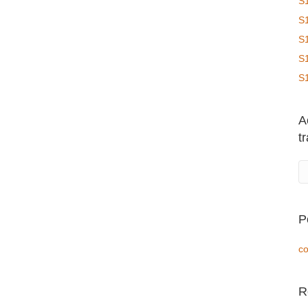
S
S
S
S
S
A
t
P
co
R