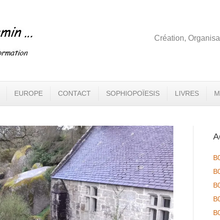
Création, Organisa
EUROPE
CONTACT
SOPHIOPOÏESIS
LIVRES
M
A
B
B
B
B
B