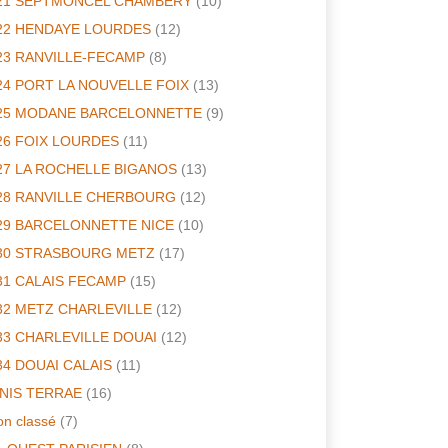
21 SEPTMONCEL CHAMBERY
(10)
22 HENDAYE LOURDES
(12)
23 RANVILLE-FECAMP
(8)
24 PORT LA NOUVELLE FOIX
(13)
25 MODANE BARCELONNETTE
(9)
26 FOIX LOURDES
(11)
27 LA ROCHELLE BIGANOS
(13)
28 RANVILLE CHERBOURG
(12)
29 BARCELONNETTE NICE
(10)
30 STRASBOURG METZ
(17)
31 CALAIS FECAMP
(15)
32 METZ CHARLEVILLE
(12)
33 CHARLEVILLE DOUAI
(12)
34 DOUAI CALAIS
(11)
INIS TERRAE
(16)
n classé
(7)