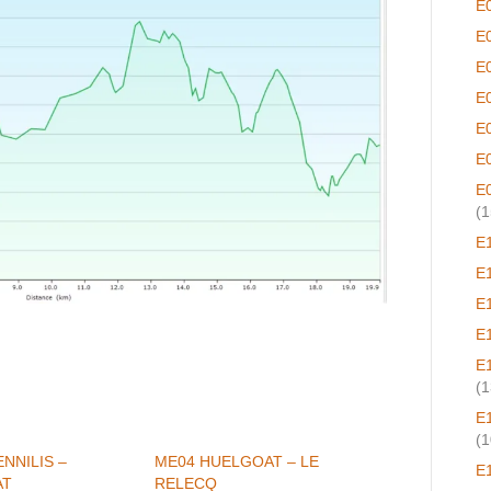
E
E
E
E
E
E
E
(1
E
E
E
E
E
(1
E
(1
NNILIS –
ME04 HUELGOAT – LE
E
AT
RELECQ