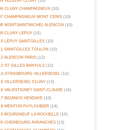
05 VEZELAY CLUNY
(10)
06 CLUNY CHAMPAGNEUX
(10)
07 CHAMPAGNEUX MONT CENIS
(10)
08 MONTSAINTMICHEL ALENCON
(10)
09 CLUNY LEPUY
(15)
10 LEPUY SAINTGILLES
(10)
11 SAINTGILLES TOULON
(10)
12 ALENCON PARIS
(12)
13 ST GILLES BANYULS
(12)
14 STRASBOURG VILLERSEXEL
(12)
15 VILLERSEXEL CLUNY
(13)
16 VALENTIGNEY SAINT-CLAUDE
(16)
17 BIGANOS HENDAYE
(10)
18 MENTON PUYLOUBIER
(14)
19 BOURGNEUF LA ROCHELLE
(10)
20 CHERBOURG AVRANCHES
(13)