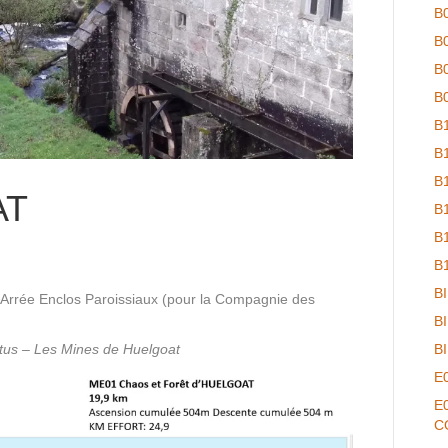
B
B
B
B
B
B
B
AT
B
B
B
B
rrée Enclos Paroissiaux (pour la Compagnie des
B
tus – Les Mines de Huelgoat
B
E
E
C