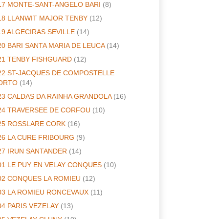
17 MONTE-SANT-ANGELO BARI
(8)
18 LLANWIT MAJOR TENBY
(12)
19 ALGECIRAS SEVILLE
(14)
20 BARI SANTA MARIA DE LEUCA
(14)
21 TENBY FISHGUARD
(12)
22 ST-JACQUES DE COMPOSTELLE
ORTO
(14)
23 CALDAS DA RAINHA GRANDOLA
(16)
24 TRAVERSEE DE CORFOU
(10)
25 ROSSLARE CORK
(16)
26 LA CURE FRIBOURG
(9)
27 IRUN SANTANDER
(14)
01 LE PUY EN VELAY CONQUES
(10)
02 CONQUES LA ROMIEU
(12)
03 LA ROMIEU RONCEVAUX
(11)
04 PARIS VEZELAY
(13)