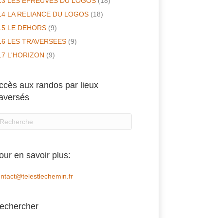
13 LES EPREUVES DU LOGOS
(18)
14 LA RELIANCE DU LOGOS
(18)
15 LE DEHORS
(9)
16 LES TRAVERSEES
(9)
17 L'HORIZON
(9)
ccès aux randos par lieux
raversés
our en savoir plus:
ntact@telestlechemin.fr
echercher