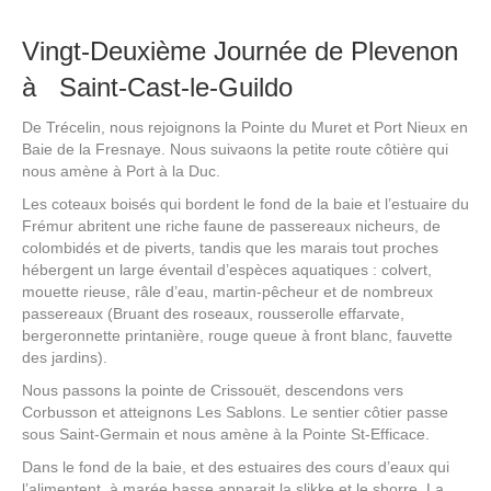
Vingt-Deuxième Journée de Plevenon
à Saint-Cast-le-Guildo
De Trécelin, nous rejoignons la Pointe du Muret et Port Nieux en
Baie de la Fresnaye. Nous suivaons la petite route côtière qui
nous amène à Port à la Duc.
Les coteaux boisés qui bordent le fond de la baie et l’estuaire du
Frémur abritent une riche faune de passereaux nicheurs, de
colombidés et de piverts, tandis que les marais tout proches
hébergent un large éventail d’espèces aquatiques : colvert,
mouette rieuse, râle d’eau, martin-pêcheur et de nombreux
passereaux (Bruant des roseaux, rousserolle effarvate,
bergeronnette printanière, rouge queue à front blanc, fauvette
des jardins).
Nous passons la pointe de Crissouët, descendons vers
Corbusson et atteignons Les Sablons. Le sentier côtier passe
sous Saint-Germain et nous amène à la Pointe St-Efficace.
Dans le fond de la baie, et des estuaires des cours d’eaux qui
l’alimentent, à marée basse apparait la slikke et le shorre. La