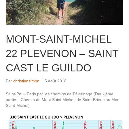
MONT-SAINT-MICHEL
22 PLEVENON – SAINT
CAST LE GUILDO
Par
christiansimon
|
5 août 2018
Saint-Pol – Paris par les chemins de Pèlerinage (Deuxième
partie – Chemin du Mont Saint Michel, de Saint-Brieuc au Mont-
Saint-Michel)