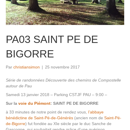
PA03 SAINT PE DE
BIGORRE
Par
christiansimon
|
25 novembre 2017
Série de randonnées Découverte des chemins de Compostelle
autour de Pau
Samedi 13 janvier 2018 – Parking CSTJF PAU – 9:00 –
Sur la
voie du Piémont
: SAINT PE DE BIGORRE
à 33 minutes de notre point de rendez vous,
l’abbaye
bénédictine de Saint-Pé-de-Générès
(ancien nom de
Saint-Pé-
de-Bigorre
) fut fondée au XIe siècle par le duc Sanche de
Gascogne, qui souhaitait rendre grâce d’une guérison