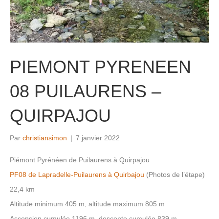
PIEMONT PYRENEEN
08 PUILAURENS –
QUIRPAJOU
Par
christiansimon
|
7 janvier 2022
Piémont Pyrénéen de Puilaurens à Quirpajou
PF08 de Lapradelle-Puilaurens à Quirbajou
(Photos de l’étape)
22,4 km
Altitude minimum 405 m, altitude maximum 805 m
Ascension cumulée 1196 m, descente cumulée 839 m