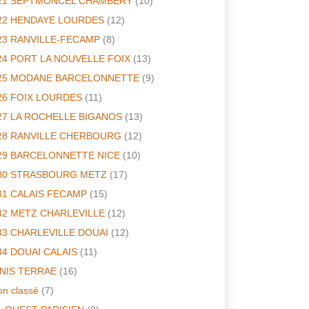
21 SEPTMONCEL CHAMBERY
(10)
22 HENDAYE LOURDES
(12)
23 RANVILLE-FECAMP
(8)
24 PORT LA NOUVELLE FOIX
(13)
25 MODANE BARCELONNETTE
(9)
26 FOIX LOURDES
(11)
27 LA ROCHELLE BIGANOS
(13)
28 RANVILLE CHERBOURG
(12)
29 BARCELONNETTE NICE
(10)
30 STRASBOURG METZ
(17)
31 CALAIS FECAMP
(15)
32 METZ CHARLEVILLE
(12)
33 CHARLEVILLE DOUAI
(12)
34 DOUAI CALAIS
(11)
INIS TERRAE
(16)
n classé
(7)