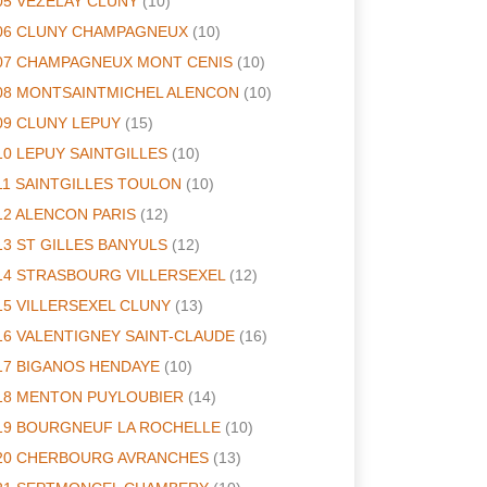
05 VEZELAY CLUNY
(10)
06 CLUNY CHAMPAGNEUX
(10)
07 CHAMPAGNEUX MONT CENIS
(10)
08 MONTSAINTMICHEL ALENCON
(10)
09 CLUNY LEPUY
(15)
10 LEPUY SAINTGILLES
(10)
11 SAINTGILLES TOULON
(10)
12 ALENCON PARIS
(12)
13 ST GILLES BANYULS
(12)
14 STRASBOURG VILLERSEXEL
(12)
15 VILLERSEXEL CLUNY
(13)
16 VALENTIGNEY SAINT-CLAUDE
(16)
17 BIGANOS HENDAYE
(10)
18 MENTON PUYLOUBIER
(14)
19 BOURGNEUF LA ROCHELLE
(10)
20 CHERBOURG AVRANCHES
(13)