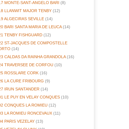
17 MONTE-SANT-ANGELO BARI
(8)
18 LLANWIT MAJOR TENBY
(12)
19 ALGECIRAS SEVILLE
(14)
20 BARI SANTA MARIA DE LEUCA
(14)
21 TENBY FISHGUARD
(12)
22 ST-JACQUES DE COMPOSTELLE
ORTO
(14)
23 CALDAS DA RAINHA GRANDOLA
(16)
24 TRAVERSEE DE CORFOU
(10)
25 ROSSLARE CORK
(16)
26 LA CURE FRIBOURG
(9)
27 IRUN SANTANDER
(14)
01 LE PUY EN VELAY CONQUES
(10)
02 CONQUES LA ROMIEU
(12)
03 LA ROMIEU RONCEVAUX
(11)
04 PARIS VEZELAY
(13)