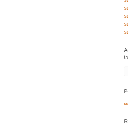
S
S
S
S
S
A
t
P
co
R