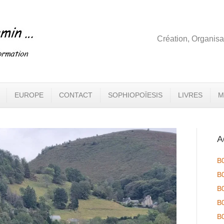
Création, Organisa
EUROPE
CONTACT
SOPHIOPOÏESIS
LIVRES
M
A
B
B
B
B
B