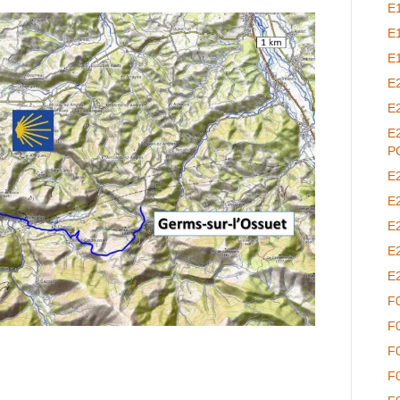
E
E
E
E
E
E
P
E
E
E
E
E
F
F
F
F