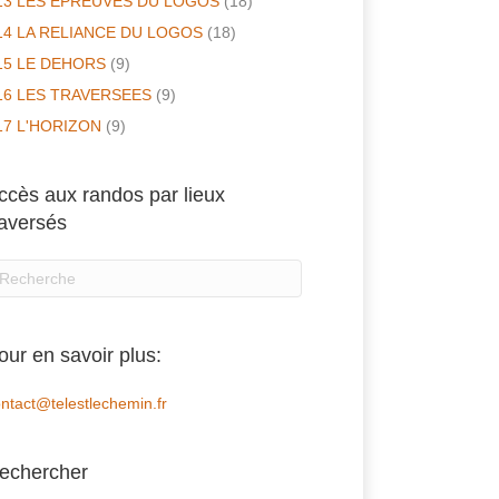
13 LES EPREUVES DU LOGOS
(18)
14 LA RELIANCE DU LOGOS
(18)
15 LE DEHORS
(9)
16 LES TRAVERSEES
(9)
17 L'HORIZON
(9)
ccès aux randos par lieux
raversés
our en savoir plus:
ntact@telestlechemin.fr
echercher