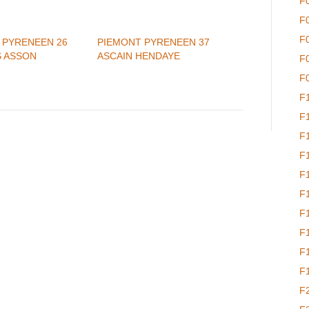
F
F
F
 PYRENEEN 26
PIEMONT PYRENEEN 37
 ASSON
ASCAIN HENDAYE
F
F
F
F
F
F
F
F
F
F
F
F
F