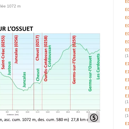
E
ulée 1072 m
E
E
E
E
E
E
(1
E
E
E
E
E
(1
E
(1
E