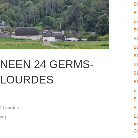
B
B
B
B
B
B
B
NEEN 24 GERMS-
B
B
 LOURDES
B
B
B
à Lourdes
B
E
ape)
E
C